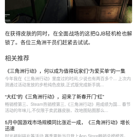
在获得皮肤的同时，在全面战场的这把QJB轻机枪也解
锁了。各位三角洲干员们赶紧去试试。
相关推荐
《三角洲行动》，何以成为值得玩家们“为爱买单”的一集
今年我在《三角洲行动》里度过的时间,少说也有两百多个... 上次内
测通过活动发放的步枪纯色皮肤,正式版完成新手挑...
“大红”的《三角洲行动》，迎来了新春开门“红”
畅销榜第三、Steam热销榜第三,《三角洲行动》用成绩为国... 春节
活动的年味儿,不仅限于卖武器皮肤、改地图贴图那么...
5月中国游戏市场规模同比涨近一成，《三角洲行动》增长
迅速
时光福利碎片等活动,赛季更新当日登上App Store畅销总榜榜首。