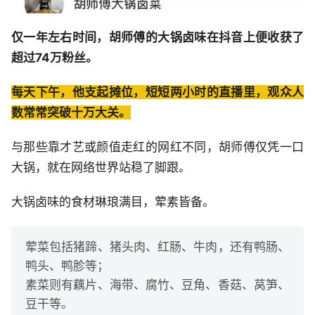
仅一年左右时间，胡师傅的大锅卤味在抖音上便收获了
超过74万粉丝。
每天下午，他支起摊位，短短两小时的直播里，观众人
数常常突破十万大关。
与那些靠才艺或颜值走红的网红不同，胡师傅仅凭一口
大锅，就在网络世界站稳了脚跟。
大锅卤味的食材琳琅满目，荤素皆备。
荤菜包括猪蹄、猪头肉、红肠、牛肉，还有鸭肠、
鸭头、鸭胗等；
素菜则有藕片、海带、腐竹、豆角、香菇、莴笋、
豆干等。