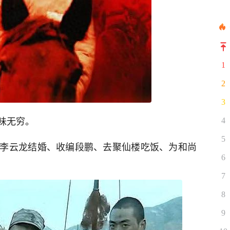
1
2
3
味无穷。
4
5
李云龙结婚、收编段鹏、去聚仙楼吃饭、为和尚
6
7
8
9