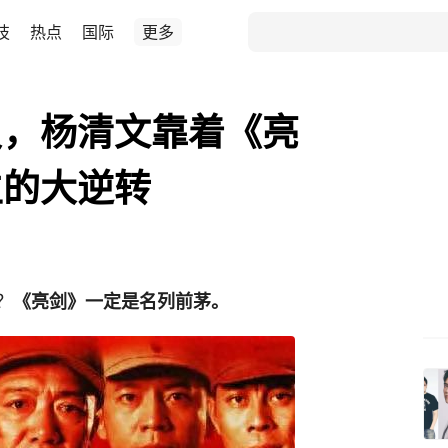
技
热点
国际
更多
员，杨清文靠着《亮
生的大逆转
？
《亮剑》一定是名列前茅。