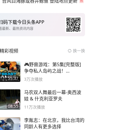
台风白海豚或吞并鲸鱼 登陆地点更新
扫码下载今日头条APP
看最新、最热资讯内容
精彩视频
换一换
🎮野兽游戏：第5集[完整版]
争夺私人岛屿之战！
#MrBeastChina
55:37
3万
次播放
马农双人舞最后一幕-奥西波
娃 & 什克利亚罗夫
08:55
11万
次播放
李胤志：在北京，我比台湾的
同龄人有更多选择