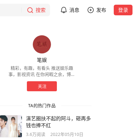
搜索
消息
发布
登录
笔娱
精彩，有趣，有看头 推送娱乐趣
事，影视资讯 在你闲暇之余，博你
一笑 ✌🏻✌🏻✌🏻
关注
TA的热门作品
演艺圈扶不起的阿斗，砸再多
钱也捧不红
3.6万
阅读
2022年05月10日