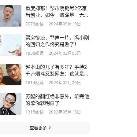
重度抑郁！邹市明耗尽2亿家
当创业，如今一败涂地一无所
有！
2073
阅读
2024年09月19日
票房惨淡，骂声一片，冯小刚
的回归之作终究是败了！
1838
阅读
2024年02月05日
赵本山的儿子有多狂？手持2
千万烟斗怒怼网友：这就是资
本！
1814
阅读
2024年02月20日
苏醒的翻红绝非意外，听完他
的歌你就明白了
1315
阅读
2022年05月13日
查看更多