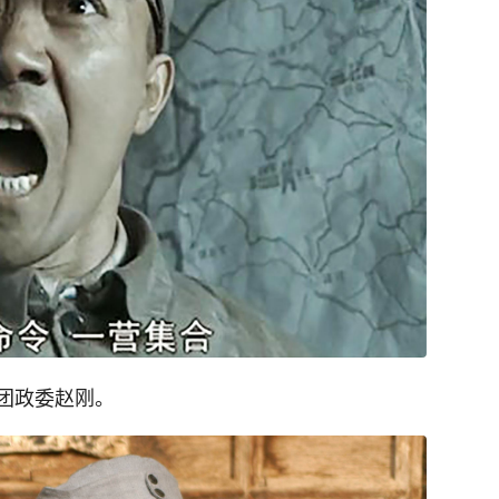
团政委赵刚。