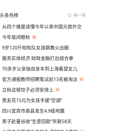
头条热榜
换一换
从四个维度读懂今年以来中国元首外交
今年是闭眼秋
9岁120斤啦啦队女孩跳舞火出圈
服务实体经济 财政金融打出组合拳
70多岁父亲独自坐车到上海看望女儿
官方通报教师招聘笔试前13名被淘汰
立秋这顿饺子必须安排上
男友花15元为女孩手搓“空调”
四川宜宾市高县发生4.9级地震
男子赴曼谷收“生意回款”失联58天