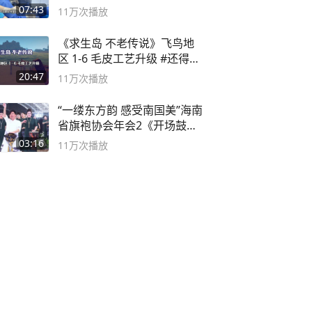
07:43
11万
次播放
《求生岛 不老传说》飞鸟地
区 1-6 毛皮工艺升级 #还得是
主机大作
20:47
11万
次播放
“一缕东方韵 感受南国美”海南
省旗袍协会年会2《开场鼓》
二团
03:16
11万
次播放