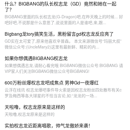
什么？BIGBANG的队长权志龙（GD）竟然和她在一起
了？
BIGBANG里面的队长权志龙(G-Dragon)吧,在昨天晚上的时候... 好
吧好吧,不说那是什么意思了,说说里面的人是谁吧,来,跟...
Bigbang龙tory搞笑生活，黑粉留言gd权志龙反应亮了
GD实在太可爱了,原来他喜欢辛普森。 本文来源微信号“玛丽大叔”
微信公众号:(UncleMary2)这里有最新鲜、精彩的内...
如果你想偶遇BIGBANG权志龙
如果想偶遇志龙,请耐心看完哦 BIGBANG微信公众号:BIGBANG 请
VIP家人们关注BIGBANG微信公众号BIGBANG!
600万粉丝爆权志龙吧成焦点 男神Gd一夜爆红
云浮在线讯 权志龙爆吧事件导火索是因权志龙粉丝四处散布有关c
罗及梅西等各大球星的不恰当言论,如:“龙龙的一场...
天啦噜，权志龙原来是这样的
天啦噜,权志龙原来是这样的
实拍权志龙近距离唱歌，帅气龙傲娇来袭！