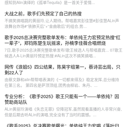
感知到Alin演绎的《孤单Tequila》是一首关于爱情...
大战之前，歌手们先预定了自己的热搜
不搞笑搞唱跳的黄丽玲,让人期待。帮唱嘉宾彭佳慧#彭佳慧ALin声
浪舞台炸场#“铁肺天后”+“金曲歌后”的组合,势...
歌手2025总决赛完整歌单发布：单依纯王力宏预定热搜“红
一辈子”，郑钧陈楚生玩摇滚，孙楠李佳薇合唱燃烧
7日,歌手2025总决赛完整歌单发布!歌王候选人与帮唱嘉宾... 07歌王
候选人A-Lin黄丽玲预定热搜:#ALin这次不搞笑搞唱...
网传《浪姐5》四公结果，陈昊宇组第一，蔡诗芸出局，只
剩22人了
由蔡文静和alin帮帮唱表演的《一切都来得及》稳定发挥,总分维持
在第三名。 第四名是萨顶顶组,团秀由柳岩、朱丹、...
专业分析：《歌手2025》歌王只能有一个——单依纯？因
赞助商站队
ALin黄丽玲演唱《失恋无罪》空降冠军,虽然观看直播的人非常兴奋,
但是后期去听ALin的演唱,完全没有了当时的震憾。...
《歌手2025》总决赛歌单曝光：单依纯王力宏唱《落叶归