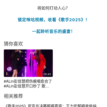
将如何打动人心？
锁定咪咕视频，收看《歌手2025》！
一起聆听音乐的盛宴！
猜你喜欢
00:43
#ALin彭佳慧把伤痕唱愈合了
#ALin彭佳慧开口秒了 歌王
候选人#黄丽玲 与帮唱嘉宾#
相关推荐
彭佳慧 《伤痕》宛如暗夜里
交错的烛火，映照着心底最
深的褶皱。ALin温柔的声线
《歌手2025》官宣总决赛帮唱嘉宾：王力宏帮唱单依纯、