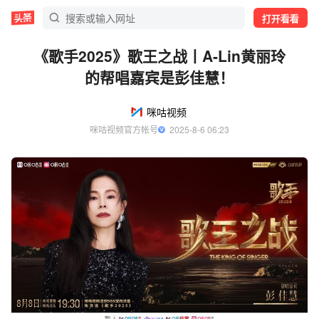
打开看看
《歌手2025》歌王之战丨A-Lin黄丽玲
的帮唱嘉宾是彭佳慧！
咪咕视频
咪咕视频官方帐号
  2025-8-6 06:23