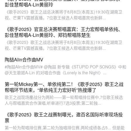
将伤口的隐痛轻轻铺开；彭
彭佳慧帮唱A-Lin黄丽玲
佳慧的嗓音裹挟着倔强的颗
《歌手2025》歌王之战总决赛将于8月8日(本周五)19:30在湖南卫
粒感，把愈合的伤痕深深刻
视、芒果TV震撼直播。7位歌王候选人帮唱嘉宾也新鲜...
进旋律。两个人一来一回的
不断对话，用两个不同的声
《歌手2025》官宣总决赛帮唱嘉宾：王力宏帮唱单依纯、
音视角，把这首歌唱出层
彭佳慧帮唱A-Lin黄丽玲、郑钧帮唱陈楚生
次，唱出共鸣，更唱出彼此
《歌手2025》歌王之战总决赛将于8月8日(本周五)19:30在湖南卫
慰藉的温度。#歌手2025 歌
视、芒果TV震撼直播。7位歌王候选人帮唱嘉宾也新鲜...
手直播中
陶喆Alin合作曲MV
#陶喆Alin合作曲MV# @陶喆 新专辑《STUPID POP SONGS》中和
@天生歌姬A-Lin 的对唱合作曲〈Lonely is the Night〉...
第一轮Mickey第一、单依纯第二！《歌手2025》歌王之战
帮唱环节结束，“单依纯王力宏好听”热搜爆了
歌王之战现场鏖战分为两轮——第一轮帮唱排位赛中,7位歌王候选
人与帮唱嘉宾合作演唱,听审进行7选3投票;第二轮独...
《歌手2025》歌王之战赛制曝光，邀百名国际听审现场投
票
第一轮为帮唱排位赛,第二轮为独唱排位赛,两轮成绩各占5... 但是能