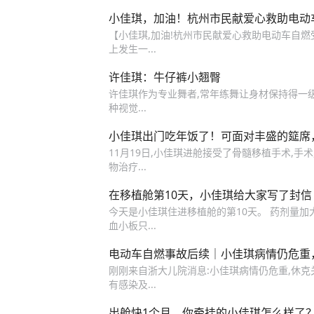
小佳琪，加油！杭州市民献爱心救助电动
【小佳琪,加油!杭州市民献爱心救助电动车自
上发生一...
许佳琪：牛仔裤小翘臀
许佳琪作为专业舞者,常年练舞让身材保持得一级
种视觉...
小佳琪出门吃年饭了！可面对丰盛的筵席
11月19日,小佳琪进舱接受了骨髓移植手术,手
物治疗...
在移植舱第10天，小佳琪给大家写了封信
今天是小佳琪住进移植舱的第10天。 药剂量加
血小板只...
电动车自燃事故后续｜小佳琪病情仍危重
刚刚来自浙大儿院消息:小佳琪病情仍危重,休克
有感染及...
出舱快1个月，你牵挂的小佳琪怎么样了