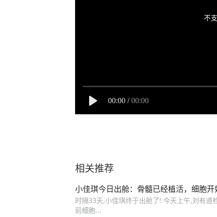
不支
00:00
/
00:00
相关推荐
小佳琪今日出舱：骨髓已经植活，细胞开
时隔33天,小佳琪终于出舱了! 今天上午,刘有
前细胞...