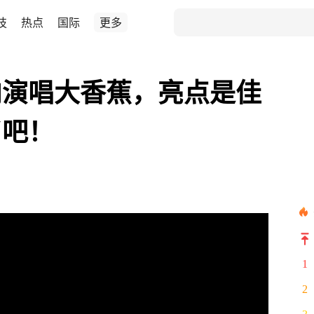
技
热点
国际
更多
内演唱大香蕉，亮点是佳
了吧！
1
2