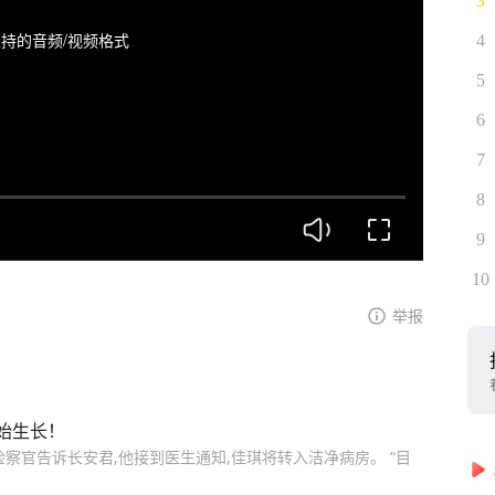
3
持的音频/视频格式
4
5
6
7
8
9
10
举报
始生长！
道检察官告诉长安君,他接到医生通知,佳琪将转入洁净病房。 “目