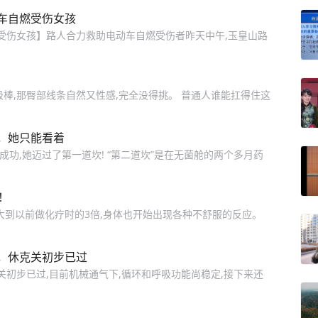
车自燃受伤女孩
燃受伤女孩】路人合力救助电动车自燃受伤者昨天中午,玉皇山路
棒,那臀部线条自然又性感,完全没得挑。 普通人谁能扛得住这
，她只能看着
术成功,她迈过了第一道坎! “第二道坎”是在无菌舱的两个多月药
！
大到以前做化疗时的3倍,身体也开始出现各种不舒服的反应。
，休克关初步已过
关初步已过,目前机械通气下,循环和呼吸功能尚稳定,接下来还
？