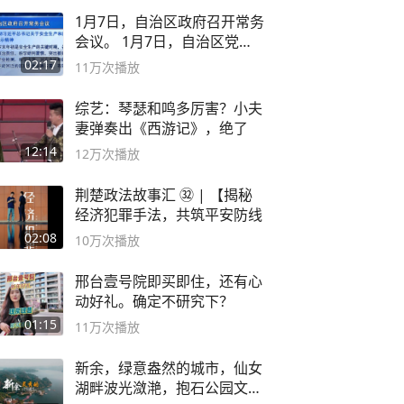
1月7日，自治区政府召开常务
会议。 1月7日，自治区党委
副书记
02:17
11万
次播放
综艺：琴瑟和鸣多厉害？小夫
妻弹奏出《西游记》，绝了
12:14
12万
次播放
荆楚政法故事汇 ㉜ | 【揭秘
经济犯罪手法，共筑平安防线
02:08
10万
次播放
邢台壹号院即买即住，还有心
动好礼。确定不研究下？
01:15
11万
次播放
新余，绿意盎然的城市，仙女
湖畔波光潋滟，抱石公园文化