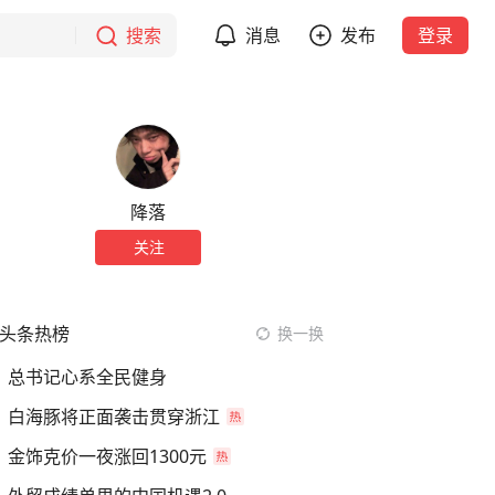
搜索
消息
发布
登录
降落
关注
头条热榜
换一换
总书记心系全民健身
白海豚将正面袭击贯穿浙江
金饰克价一夜涨回1300元