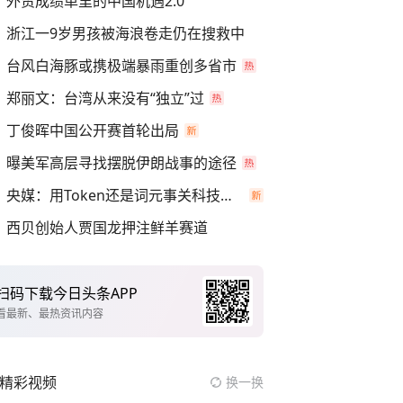
外贸成绩单里的中国机遇2.0
浙江一9岁男孩被海浪卷走仍在搜救中
台风白海豚或携极端暴雨重创多省市
郑丽文：台湾从来没有“独立”过
丁俊晖中国公开赛首轮出局
曝美军高层寻找摆脱伊朗战事的途径
央媒：用Token还是词元事关科技话语权
西贝创始人贾国龙押注鲜羊赛道
扫码下载今日头条APP
看最新、最热资讯内容
精彩视频
换一换