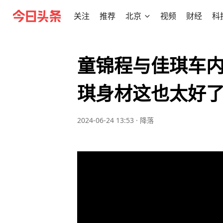
关注
推荐
北京
视频
财经
科
童锦程与佳琪车
琪身材这也太好
2024-06-24 13:53
·
降落