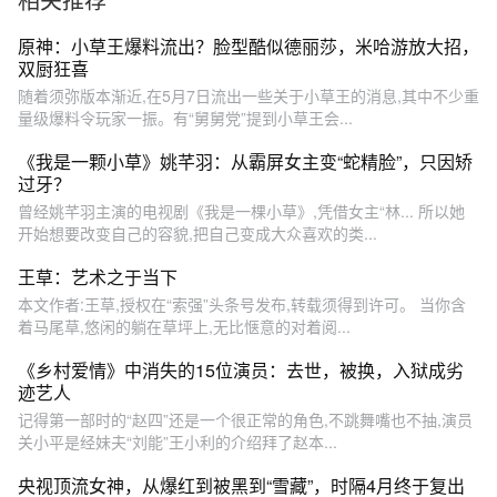
原神：小草王爆料流出？脸型酷似德丽莎，米哈游放大招，
双厨狂喜
随着须弥版本渐近,在5月7日流出一些关于小草王的消息,其中不少重
量级爆料令玩家一振。有“舅舅党”提到小草王会...
《我是一颗小草》姚芊羽：从霸屏女主变“蛇精脸”，只因矫
过牙？
曾经姚芊羽主演的电视剧《我是一棵小草》,凭借女主“林... 所以她
开始想要改变自己的容貌,把自己变成大众喜欢的类...
王草：艺术之于当下
本文作者:王草,授权在“索强”头条号发布,转载须得到许可。 当你含
着马尾草,悠闲的躺在草坪上,无比惬意的对着阅...
《乡村爱情》中消失的15位演员：去世，被换，入狱成劣
迹艺人
记得第一部时的“赵四”还是一个很正常的角色,不跳舞嘴也不抽,演员
关小平是经妹夫“刘能”王小利的介绍拜了赵本...
央视顶流女神，从爆红到被黑到“雪藏”，时隔4月终于复出