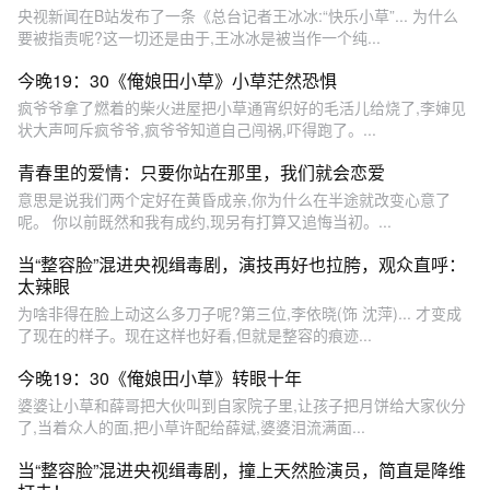
央视新闻在B站发布了一条《总台记者王冰冰:“快乐小草”... 为什么
要被指责呢?这一切还是由于,王冰冰是被当作一个纯...
今晚19：30《俺娘田小草》小草茫然恐惧
疯爷爷拿了燃着的柴火进屋把小草通宵织好的毛活儿给烧了,李婶见
状大声呵斥疯爷爷,疯爷爷知道自己闯祸,吓得跑了。...
青春里的爱情：只要你站在那里，我们就会恋爱
意思是说我们两个定好在黄昏成亲,你为什么在半途就改变心意了
呢。 你以前既然和我有成约,现另有打算又追悔当初。...
当“整容脸”混进央视缉毒剧，演技再好也拉胯，观众直呼：
太辣眼
为啥非得在脸上动这么多刀子呢?第三位,李依晓(饰 沈萍)... 才变成
了现在的样子。现在这样也好看,但就是整容的痕迹...
今晚19：30《俺娘田小草》转眼十年
婆婆让小草和薛哥把大伙叫到自家院子里,让孩子把月饼给大家伙分
了,当着众人的面,把小草许配给薛斌,婆婆泪流满面...
当“整容脸”混进央视缉毒剧，撞上天然脸演员，简直是降维