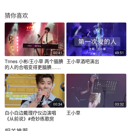
猜你喜欢
00:41
49:51
Times 小彬/王小草 两个腼腆
王小草酒吧演出
的人的合唱变得更腼腆……
😂
00:34
03:32
白小白边戴理疗仪边演唱
王小草
《从前说》#奇妙练歌房
相关推荐