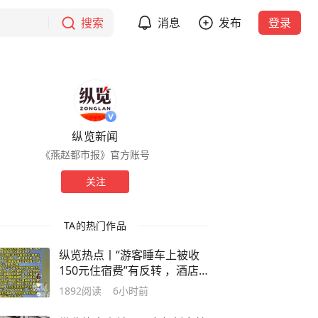
搜索
消息
发布
登录
纵览新闻
《燕赵都市报》官方账号
关注
TA的热门作品
纵览热点丨“游客睡车上被收
150元住宿费”有反转 ，酒店
负责人：十余人在院里停车做
1892
阅读
6小时前
饭洗衣服，退钱后仍遭遇持续
多日网暴，当地文旅：网传内