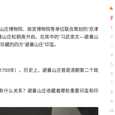
1
暑山庄博物院、故宫博物院等单位联合策划的“京津
暑山庄松鹤斋开启。在其中的“习武崇文—避暑山
2
珍藏的四方“避暑山庄”印玺。
3
4
5
1703年）。历史上，避暑山庄曾是清朝第二个政
6
7
庄有什么关系？避暑山庄收藏着哪些重要印玺和印
8
9
10