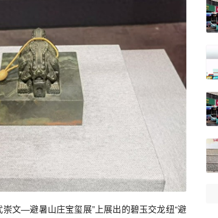
武崇文—避暑山庄宝玺展”上展出的碧玉交龙纽“避