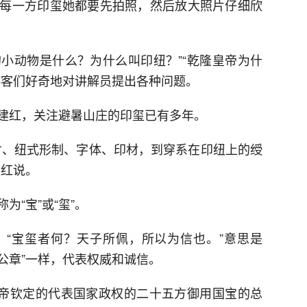
每一方印玺她都要先拍照，然后放大照片仔细欣
的小动物是什么？为什么叫印纽？”“乾隆皇帝为什
游客们好奇地对讲解员提出各种问题。
建红，关注避暑山庄的印玺已有多年。
寸、纽式形制、字体、印材，到穿系在印纽上的绶
建红说。
“宝”或“玺”。
“宝玺者何？天子所佩，所以为信也。”意思是
“公章”一样，代表权威和诚信。
皇帝钦定的代表国家政权的二十五方御用国宝的总