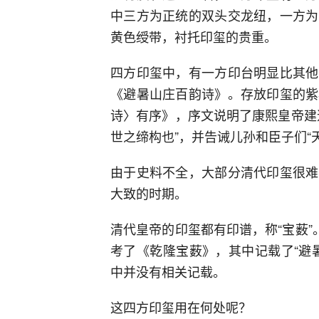
中三方为正统的双头交龙纽，一方为
黄色绶带，衬托印玺的贵重。
四方印玺中，有一方印台明显比其他
《避暑山庄百韵诗》。存放印玺的紫
诗〉有序》，序文说明了康熙皇帝建
世之缔构也”，并告诫儿孙和臣子们“
由于史料不全，大部分清代印玺很难
大致的时期。
清代皇帝的印玺都有印谱，称“宝薮”
考了《乾隆宝薮》，其中记载了“避
中并没有相关记载。
这四方印玺用在何处呢？