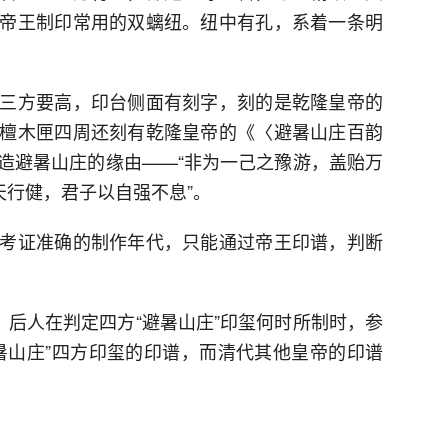
帝王制印常用的双螭纽。纽中有孔，系着一条明
三方要高，印台侧面有刻字，刻的是乾隆皇帝的
檀木匣四周还刻有乾隆皇帝的《〈避暑山庄百韵
造避暑山庄的缘由——“非为一己之豫游，盖贻万
天行健，君子以自强不息”。
考证准确的制作年代，只能通过帝王印谱，判断
。后人在判定四方“避暑山庄”印玺何时所制时，参
暑山庄”四方印玺的印谱，而清代其他皇帝的印谱