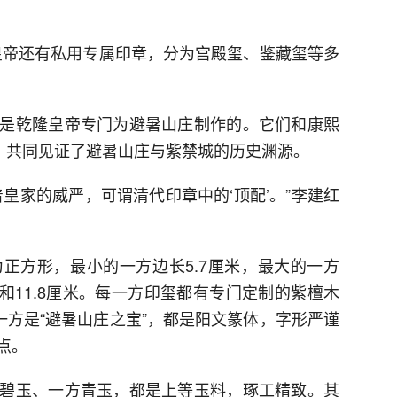
，皇帝还有私用专属印章，分为宫殿玺、鉴藏玺等多
是乾隆皇帝专门为避暑山庄制作的。它们和康熙
名，共同见证了避暑山庄与紫禁城的历史渊源。
皇家的威严，可谓清代印章中的‘顶配’。”李建红
正方形，最小的一方边长5.7厘米，最大的一方
厘米和11.8厘米。每一方印玺都有专门定制的紫檀木
一方是“避暑山庄之宝”，都是阳文篆体，字形严谨
点。
碧玉、一方青玉，都是上等玉料，琢工精致。其