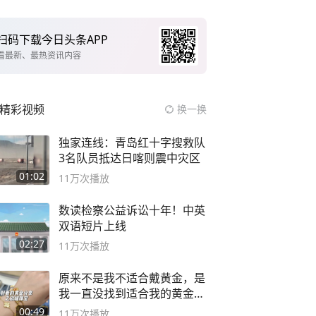
扫码下载今日头条APP
看最新、最热资讯内容
精彩视频
换一换
独家连线：青岛红十字搜救队
3名队员抵达日喀则震中灾区
01:02
11万
次播放
数读检察公益诉讼十年！中英
双语短片上线
02:27
11万
次播放
原来不是我不适合戴黄金，是
我一直没找到适合我的黄金
😭
00:49
11万
次播放