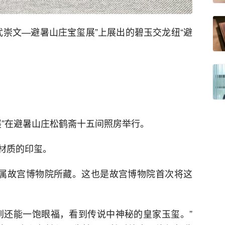
武崇文—避暑山庄宝玺展”上展出的碧玉交龙纽“避
展”在避暑山庄松鹤斋十五间照房举行。
材质的印玺。
均属故宫博物院所藏。这也是故宫博物院首次将这
到还能一饱眼福，看到传说中神秘的皇家玉玺。”