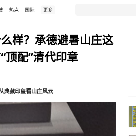
技
热点
国际
更多
什么样？承德避暑山庄这
“顶配”清代印章
，从典藏印玺看山庄风云