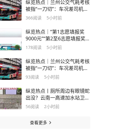
纵览热点｜兰州公交气耗考核
容大量不实
被指“一刀切”：车况差司机频
被扣钱，有乘客质疑部分公交
366
阅读
5小时前
车不开空调与此有关，公交公
司回应“正在核实”
纵览热点｜“第1志愿填报奖
9000元”“第2至6志愿填报奖
7000元”，河南一高校宣称填
178
阅读
5小时前
报并被录取将给予现金奖励，
律师：涉嫌违反高招相关规定
纵览热点｜兰州公交气耗考核
被指“一刀切”：车况差司机频
被扣钱，有乘客质疑部分公交
93
阅读
5小时前
车不开空调与此有关，公交公
司回应“正在核实”
纵览热点丨厕所周边有眼镜蛇
出没？云南一高速加水站卫生
间提示吓到路过司机，工作人
56
阅读
2小时前
员：此处紧邻山林野生动物较
多，但未曾有人被蛇咬伤
查看更多