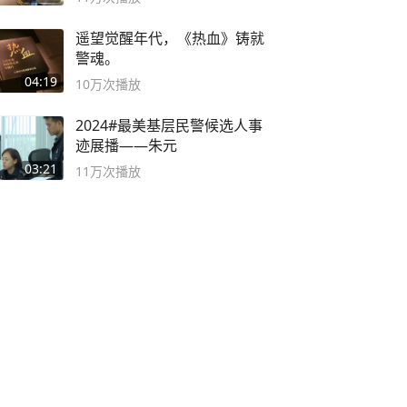
遥望觉醒年代，《热血》铸就
警魂。
04:19
10万
次播放
2024#最美基层民警候选人事
迹展播——朱元
03:21
11万
次播放