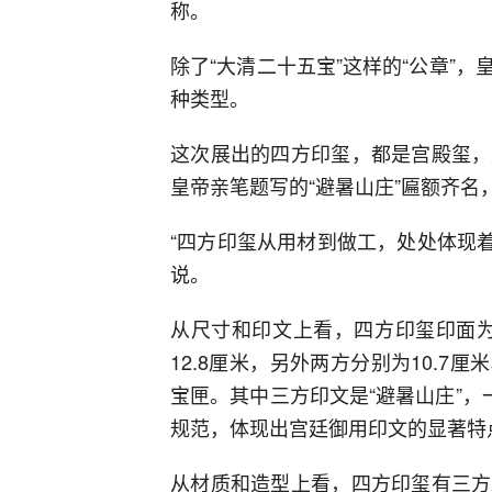
称。
除了“大清二十五宝”这样的“公章”
种类型。
这次展出的四方印玺，都是宫殿玺，
皇帝亲笔题写的“避暑山庄”匾额齐
“四方印玺从用材到做工，处处体现着
说。
从尺寸和印文上看，四方印玺印面为
12.8厘米，另外两方分别为10.7
宝匣。其中三方印文是“避暑山庄”，
规范，体现出宫廷御用印文的显著特
从材质和造型上看，四方印玺有三方