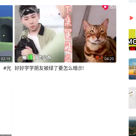
02:19
04:20
！#光
好好学学朋友被绿了要怎么暗示!