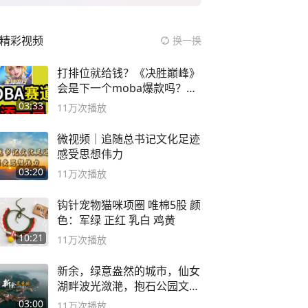
精彩视频
换一换
打排位就给钱？《决胜巅峰》
会是下一个moba爆款吗？#
决胜巅峰
03:33
11万
次播放
微视频｜追随总书记文化足迹
感受思想伟力
03:20
11万
次播放
钩针宠物猫咪项圈 唯棉5股 颜
色：军绿 正红 乳白 鸡黄
10:21
11万
次播放
新余，绿意盎然的城市，仙女
湖畔波光潋滟，抱石公园文化
深邃……
03:00
11万
次播放