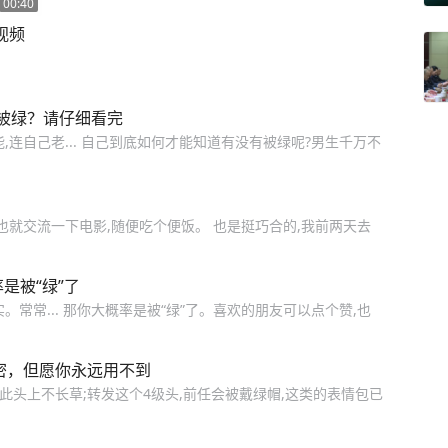
00:40
视频
被绿？请仔细看完
连自己老... 自己到底如何才能知道有没有被绿呢?男生千万不
也就交流一下电影,随便吃个便饭。 也是挺巧合的,我前两天去
是被“绿”了
。常常... 那你大概率是被“绿”了。喜欢的朋友可以点个赞,也
密，但愿你永远用不到
从此头上不长草;转发这个4级头,前任会被戴绿帽,这类的表情包已