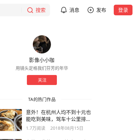
搜索
消息
发布
登录
影像小小咖
用镜头定格我们芬芳的年华
关注
TA的热门作品
意外！在杭州人均不到十元也
能吃到美味，驾车十公里排队
两小时
1.7万
阅读
2018年08月15日