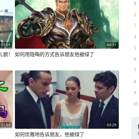
1
2
3
4
01:01
04:31
5
礼貌！
如何用隐晦的方式告诉朋友他被绿了
6
7
8
9
10
01:03
03:29
如何优雅地告诉朋友，他被绿了