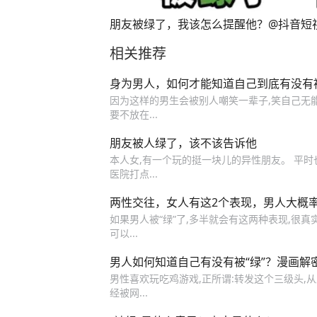
朋友被绿了，我该怎么提醒他？@抖音短
相关推荐
身为男人，如何才能知道自己到底有没有
因为这样的男生会被别人嘲笑一辈子,笑自己无能,
要不放在...
朋友被人绿了，该不该告诉他
本人女,有一个玩的挺一块儿的异性朋友。 平时
医院打点...
两性交往，女人有这2个表现，男人大概率
如果男人被“绿”了,多半就会有这两种表现,很真实
可以...
男人如何知道自己有没有被“绿”？漫画解
男性喜欢玩吃鸡游戏,正所谓:转发这个三级头,
经被网...