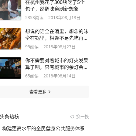
在杭州我花了300块吃了5个
包子，然鹅味道刷新想象
5353
阅读
2018年08月13日
想说的话全在酒里，想念的味
全在锅里，相逢不易先吃再
说！
95
阅读
2018年08月27日
你不需要对着城市的灯火发呆
算了吧，只有城市的余灯会敬
你一杯
65
阅读
2018年08月14日
查看更多
头条热榜
换一换
构建更高水平的全民健身公共服务体系