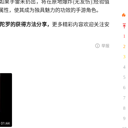
如果手雷未扔出，将在原地爆炸(无友伤);经验值
殊属性，使其成为独具魅力的功效的手游角色。
更多精彩内容欢迎关注安
陀罗的获得方法分享，
1
举报
2
3
4
5
6
7
8
9
01:44