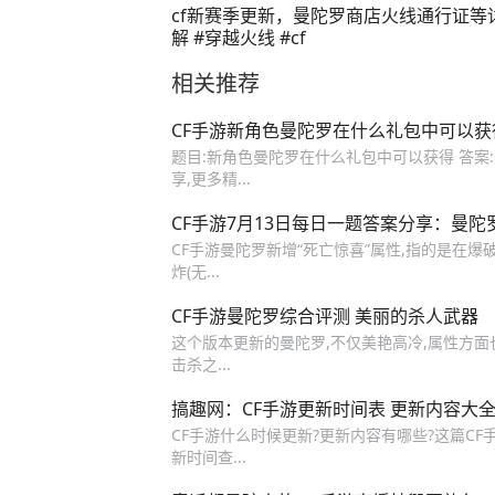
cf新赛季更新，曼陀罗商店火线通行证等
解 #穿越火线 #cf
相关推荐
CF手游新角色曼陀罗在什么礼包中可以获得
题目:新角色曼陀罗在什么礼包中可以获得 答案:
享,更多精...
CF手游7月13日每日一题答案分享：曼陀
CF手游曼陀罗新增“死亡惊喜”属性,指的是在爆
炸(无...
CF手游曼陀罗综合评测 美丽的杀人武器
这个版本更新的曼陀罗,不仅美艳高冷,属性方面
击杀之...
搞趣网：CF手游更新时间表 更新内容大
CF手游什么时候更新?更新内容有哪些?这篇CF
新时间查...