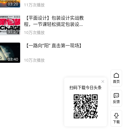
03:20
11万
次播放
【平面设计】包装设计实战教
程，一节课轻松搞定包装设计
流程！
91:25
10万
次播放
【一路向“阳” 直击第一现场】
03:40
10万
次播放
首页
扫码下载今日头条
反馈
下载