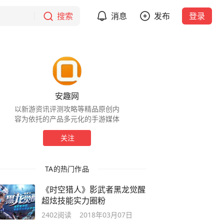
搜索
消息
发布
登录
安趣网
以新游资讯评测攻略等精品原创内
容为依托的产品多元化的手游媒体
关注
TA的热门作品
《时空猎人》影武者黑龙觉醒
超炫技能实力圈粉
2402
阅读
2018年03月07日