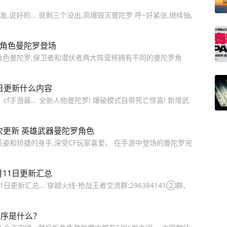
,说好的... 就剩三个没出,高爆毁灭曼陀罗 呼~好紧张,继续抽,
新角色曼陀罗登场
角色曼陀罗,保卫者和潜伏者两大阵营将拥有不同的曼陀罗角
4日更新什么内容
cf手游最... 全新人物曼陀罗! 爆破模式自带死亡惊喜! 新增武
次更新 英雄武器曼陀罗角色
姿和矫捷的身手,深受CF玩家喜爱。 在手游中登场的曼陀罗完
月11日更新汇总
1日更新汇总... 穿越火线-枪战王者交流群:296384141②群、
顺序是什么？