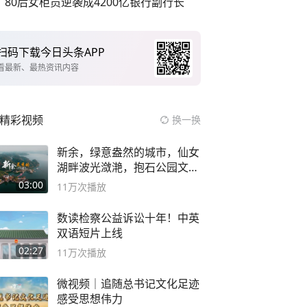
80后女柜员逆袭成4200亿银行副行长
扫码下载今日头条APP
看最新、最热资讯内容
精彩视频
换一换
新余，绿意盎然的城市，仙女
湖畔波光潋滟，抱石公园文化
深邃……
03:00
11万
次播放
数读检察公益诉讼十年！中英
双语短片上线
02:27
11万
次播放
微视频｜追随总书记文化足迹
感受思想伟力