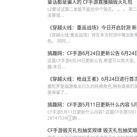
童话都是骗人的 CF手游直播抽毁灭礼包
LZ要试试第二发能不能也中个毁灭。 。 。 第二发
没算错...
《穿越火线：重返战场》今日开启封测 
《穿越火线:重返战场》将在本次封测中推出新
色。 同时,...
搞趣网：CF手游6月24日更新公告 6月2
这篇CF手游6月24日更新公告,希望可以帮大家。 
器:末日...
《穿越火线：枪战王者》6月24日进行首
曼陀罗是端游推出已久的经典角色,拥有飒爽的英
美保留了...
搞趣网：CF手游5月11日更新什么内容 5
CF手游5月11日更新什么内容? 这篇CF手游5月1
28747539③群...
CF手游毁灭礼包抽奖规律 毁灭礼包抽奖