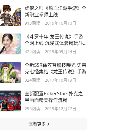
虎狼之师《热血江湖手游》全
新职业拳师上线
913
阅读
2019年10月10日
《斗罗十年-龙王传说》手游
全网上线 沉浸式体验畅玩斗
罗武魂世界
424
阅读
2019年09月24日
全新SSR徐笠智魂技曝光 史莱
克七怪集结《龙王传说》手游
324
阅读
2017年10月19日
全新配置PokerStars扑克之
星画面精美操作流畅
295
阅读
2019年12月27日
查看更多