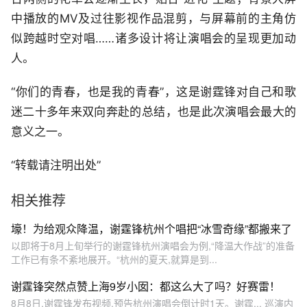
中播放的MV及过往影视作品混剪，与屏幕前的主角仿
似跨越时空对唱……诸多设计将让演唱会的呈现更加动
人。
“你们的青春，也是我的青春”，这是谢霆锋对自己和歌
迷二十多年来双向奔赴的总结，也是此次演唱会最大的
意义之一。
“转载请注明出处”
相关推荐
壕！为给观众降温，谢霆锋杭州个唱把“冰雪奇缘”都搬来了
以即将于8月上旬举行的谢霆锋杭州演唱会为例,“降温大作战”的准备
工作已有条不紊地展开。“杭州的夏天,就算是到...
谢霆锋突然点赞上海9岁小囡：都这么大了吗？好赛雷！
8月8日,谢霆锋发布视频,预告杭州演唱会倒计时1天。谢霆... 巡演内