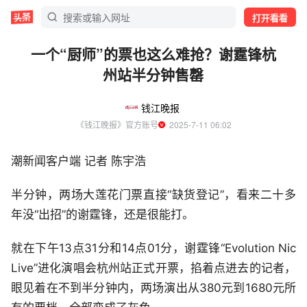
打开看看
一个“厨师”的票也这么难抢？谢霆锋杭
州站半分钟售罄
钱江晚报
《钱江晚报》官方账号
  2025-7-11 06:02
潮新闻客户端 记者 陈宇浩
半分钟，两场大莲花门票直接“缺货登记”，看来二十多
年没“出招”的谢霆锋，还是很能打。
就在下午13点31分和14点01分，谢霆锋“Evolution Nic
Live”进化演唱会杭州站正式开票，掐着点进去的记者，
眼见着在不到半分钟内，两场演出从380元到1680元所