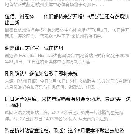
地首站正式敲定!杭州奥体中心体育场将于8月9日、...
伍佰、谢霆锋……他们都将来浙开唱！6月浙江还有多场演
出上新
谢霆锋杭州演唱会将在杭州奥体中心体育场将于8月9日、10日连开
两场。评论区内,一票观众也种下了“来杭州看演唱会...
谢霆锋正式官宣！就在杭州
谢霆锋“Evolution Nic Live进化演唱会”内地首站正式官宣,定于2025
年8月9日、10日在杭州奥体中心体育场(“大莲...
刚刚确认！多位知名歌手即将来杭！
来源:【杭州日报】今日(7月18日),“浙江文旅政务”官方账号官宣浙江
八月份演唱会和音乐节信息伍佰、谢霆锋、任贤...
即日起至8月底，来杭看演唱会有机会享酒店、景点“买一送
一”福利
巡回演唱会杭州站上演。42216名乐迷汇聚成一片沸腾的星光海
洋。6月27日到29日,140726名“禾伙人”从天南海北汇聚...
陶喆杭州站官宣定档，歌迷：这个8月根本不敢出去旅游