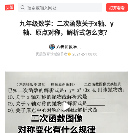
打开看看
九年级数学：二次函数关于x轴、y
轴、原点对称，解析式怎么变？
方老师数学课堂
优质教育领域创作者
  2021-2-1 08:00