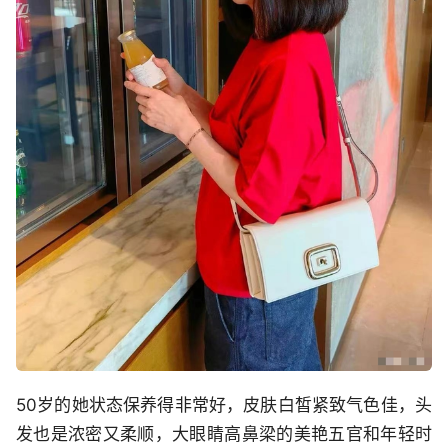
50岁的她状态保养得非常好，皮肤白皙紧致气色佳，头
发也是浓密又柔顺，大眼睛高鼻梁的美艳五官和年轻时