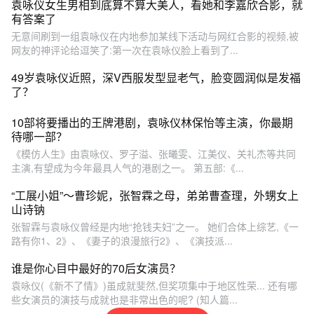
袁咏仪女生男相到底算不算大美人，看她和李嘉欣合影，就
有答案了
无意间刷到一组袁咏仪在内地参加某线下活动与网红合影的视频,被
网友的神评论给逗笑了:第一次在袁咏仪脸上看到了...
49岁袁咏仪近照，深V西服发型显老气，脸变圆润似是发福
了？
10部将要播出的王牌港剧，袁咏仪林保怡等主演，你最期
待哪一部？
《模仿人生》由袁咏仪、罗子溢、张曦雯、江美仪、关礼杰等共同
主演,有望成为今年最具人气的港剧之一。 第五部:《...
“工展小姐”～曹珍妮，张智霖之母，弟弟曹查理，外甥女上
山诗钠
张智霖与袁咏仪曾经是内地“抢钱夫妇”之一。 她们合体上综艺,《一
路有你1、2》、《妻子的浪漫旅行2》、《演技派...
谁是你心目中最好的70后女演员？
袁咏仪(《新不了情》)虽成就斐然,但奖项集中于地区性荣... 还有哪
些女演员的演技与成就也是非常出色的呢? (知人篇...