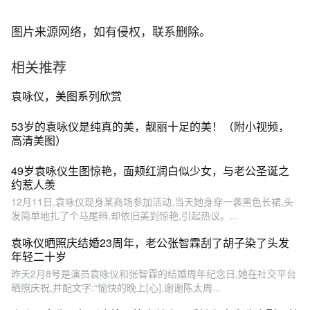
图片来源网络，如有侵权，联系删除。
相关推荐
袁咏仪，美图系列欣赏
53岁的袁咏仪是纯真的美，靓丽十足的美！（附小视频，
高清美图）
49岁袁咏仪生图惊艳，面颊红润白似少女，与老公圣诞之
约惹人羡
12月11日,袁咏仪现身某商场参加活动,当天她身穿一袭黑色长裙,头
发简单地扎了个马尾辫,却依旧美到惊艳,引起热议。...
袁咏仪晒照庆结婚23周年，老公张智霖刮了胡子染了头发
年轻二十岁
昨天2月8号是演员袁咏仪和张智霖的结婚周年纪念日,她在社交平台
晒照庆祝,并配文字:“愉快的晚上[心],谢谢陈太周...