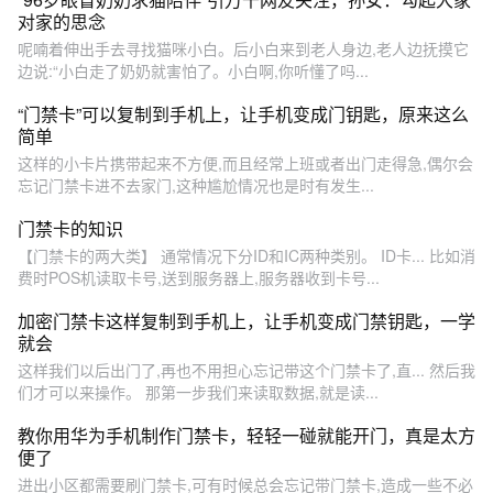
对家的思念
呢喃着伸出手去寻找猫咪小白。后小白来到老人身边,老人边抚摸它
边说:“小白走了奶奶就害怕了。小白啊,你听懂了吗...
“门禁卡”可以复制到手机上，让手机变成门钥匙，原来这么
简单
这样的小卡片携带起来不方便,而且经常上班或者出门走得急,偶尔会
忘记门禁卡进不去家门,这种尴尬情况也是时有发生...
门禁卡的知识
【门禁卡的两大类】 通常情况下分ID和IC两种类别。 ID卡... 比如消
费时POS机读取卡号,送到服务器上,服务器收到卡号...
加密门禁卡这样复制到手机上，让手机变成门禁钥匙，一学
就会
这样我们以后出门了,再也不用担心忘记带这个门禁卡了,直... 然后我
们才可以来操作。 那第一步我们来读取数据,就是读...
教你用华为手机制作门禁卡，轻轻一碰就能开门，真是太方
便了
进出小区都需要刷门禁卡,可有时候总会忘记带门禁卡,造成一些不必