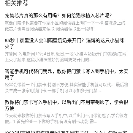
相关推荐
宠物芯片真的那么有用吗？如何给猫咪植入芯片呢？
就像门禁卡也需要在你家小区的阅读器上“嘀”一下一样,猫咪身上的
微芯片也需要阅读器来读取:阅读器读取出一段特...
65秒丨家里没人会叫隔壁奶奶来开门？淄博的这只小猫咪
火了
齐鲁网·闪电新闻12月4日讯 近日,一段“小猫叫奶奶开门”的视频在网
上火了起来,这段小猫咪撒娇打滚叫奶奶开门的...
智能手机可代替门钥匙，教你把门禁卡写入到手机中，太实
用了
经常会带着一个门禁卡,特别不方便,其实智能手机就可以代... 最后将
会生成一张家用锁门卡,一部手机可以添加多张门禁...
教你将门禁卡写入手机中，以后出门不用带钥匙了，学会很
方便
今天就来教你将门禁卡写入手机中,以后出门不用带钥匙了,学会很方
便。1.首先检查一下你的手机,有没有刷卡功能,需...
“96岁眼盲奶奶求猫陪伴”引万千网友关注，孙女：勾起大家