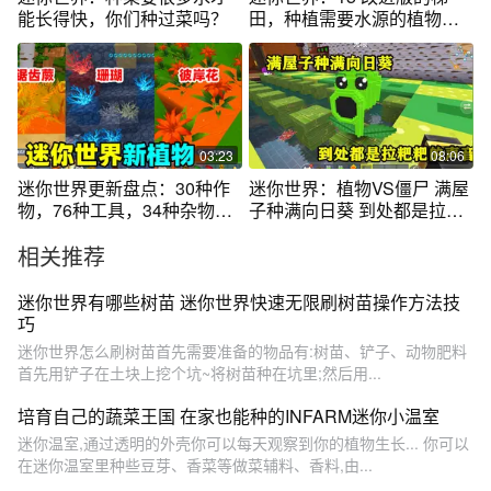
能长得快，你们种过菜吗？
田，种植需要水源的植物都
可以
03:23
08:06
迷你世界更新盘点：30种作
迷你世界：植物VS僵尸 满屋
物，76种工具，34种杂物，
子种满向日葵 到处都是拉粑
126个新方块
粑的声音
相关推荐
迷你世界有哪些树苗 迷你世界快速无限刷树苗操作方法技
巧
迷你世界怎么刷树苗首先需要准备的物品有:树苗、铲子、动物肥料
首先用铲子在土块上挖个坑~将树苗种在坑里;然后用...
培育自己的蔬菜王国 在家也能种的INFARM迷你小温室
迷你温室,通过透明的外壳你可以每天观察到你的植物生长... 你可以
在迷你温室里种些豆芽、香菜等做菜辅料、香料,由...