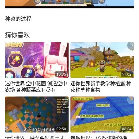
种菜的过程
猜你喜欢
16:35
11:02
迷你世界 空中花园 创造空中
迷你世界新手教学种植篇 种
农场 各种蔬菜应有尽有
花种草种食物
02:50
02:24
迷你世界：种菜要很多水才
迷你世界：15 改进版的梯