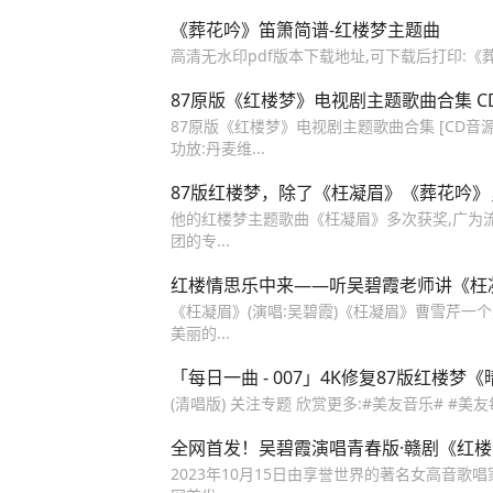
《葬花吟》笛箫简谱-红楼梦主题曲
高清无水印pdf版本下载地址,可下载后打印:《葬
87原版《红楼梦》电视剧主题歌曲合集 C
87原版《红楼梦》电视剧主题歌曲合集 [CD音源16bit,
功放:丹麦维...
87版红楼梦，除了《枉凝眉》《葬花吟》
他的红楼梦主题歌曲《枉凝眉》多次获奖,广为流传
团的专...
红楼情思乐中来——听吴碧霞老师讲《枉
《枉凝眉》(演唱:吴碧霞)《枉凝眉》曹雪芹一个
美丽的...
「每日一曲 - 007」4K修复87版红楼梦
(清唱版) 关注专题 欣赏更多:#美友音乐# #美
全网首发！吴碧霞演唱青春版·赣剧《红楼
2023年10月15日由享誉世界的著名女高音歌