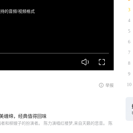
3
持的音频/视频格式
4
5
6
7
8
9
10
举报
优美缠绵，经典值得回味
主唱者和柳嫂子的扮演者。 陈力演唱红楼梦,来自天籁的悲音。 陈