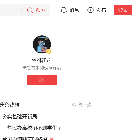
搜索
消息
发布
登录
幽林笛声
优质音乐领域创作者
关注
头条热榜
换一换
夯实基础开新局
一些民办高校招不到学生了
台风白海豚实时路径