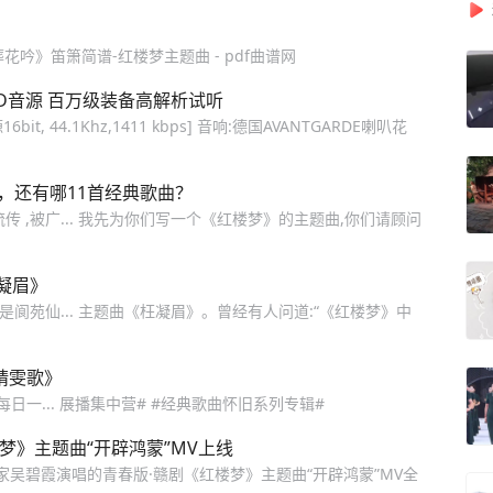
花吟》笛箫简谱-红楼梦主题曲 - pdf曲谱网
D音源 百万级装备高解析试听
 44.1Khz,1411 kbps] 音响:德国AVANTGARDE喇叭花
，还有哪11首经典歌曲？
 ,被广... 我先为你们写一个《红楼梦》的主题曲,你们请顾问
凝眉》
是阆苑仙... 主题曲《枉凝眉》。曾经有人问道:“《红楼梦》中
《晴雯歌》
友每日一... 展播集中营# #经典歌曲怀旧系列专辑#
梦》主题曲“开辟鸿蒙”MV上线
唱家吴碧霞演唱的青春版·赣剧《红楼梦》主题曲“开辟鸿蒙”MV全