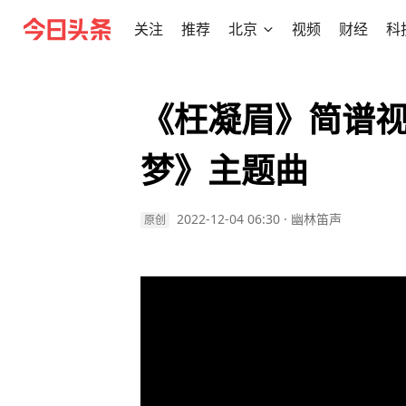
关注
推荐
北京
视频
财经
科
《枉凝眉》简谱
梦》主题曲
2022-12-04 06:30
·
幽林笛声
原创