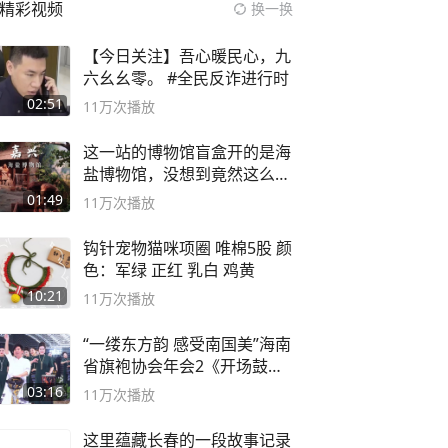
精彩视频
换一换
【今日关注】吾心暖民心，九
六幺幺零。 #全民反诈进行时
02:51
11万
次播放
这一站的博物馆盲盒开的是海
盐博物馆，没想到竟然这么好
逛！
01:49
11万
次播放
钩针宠物猫咪项圈 唯棉5股 颜
色：军绿 正红 乳白 鸡黄
10:21
11万
次播放
“一缕东方韵 感受南国美”海南
省旗袍协会年会2《开场鼓》
二团
03:16
11万
次播放
这里蕴藏长春的一段故事记录