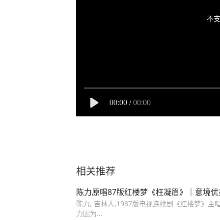
不支
00:00
/
00:00
相关推荐
陈力原唱87版红楼梦《枉凝眉》｜意境
陈力, 吉林人,1987版电视连续剧《红楼梦》
力因为...