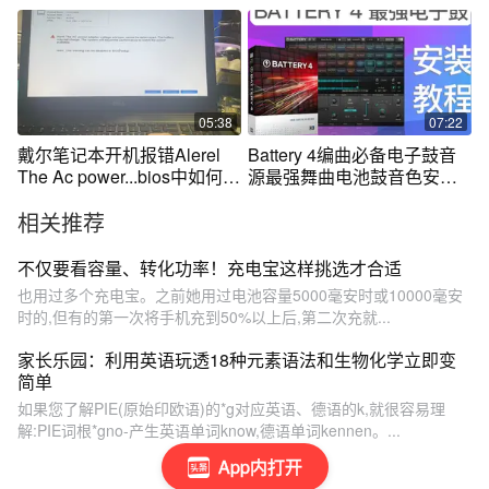
实战培训
05:38
07:22
戴尔笔记本开机报错Alerel
Battery 4编曲必备电子鼓音
The Ac power...bios中如何关
源最强舞曲电池鼓音色安装
闭以及简
教程_听否网
相关推荐
不仅要看容量、转化功率！充电宝这样挑选才合适
也用过多个充电宝。之前她用过电池容量5000毫安时或10000毫安
时的,但有的第一次将手机充到50%以上后,第二次充就...
家长乐园：利用英语玩透18种元素语法和生物化学立即变
简单
如果您了解PIE(原始印欧语)的*g对应英语、德语的k,就很容易理
解:PIE词根*gno-产生英语单词know,德语单词kennen。...
App内打开