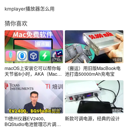
kmplayer播放器怎么用
猜你喜欢
07:46
15:01
macOS上安装它可以帮你每
（搬运）用旧版MacBook电
天节省8小时，AKA（Mac软
池打造50000mAh充电宝
件推荐痒点篇）
60:07
13:36
TI德州仪器EV2400、
新款可调电源，经典的设计
BQStudio电池管理芯片调试