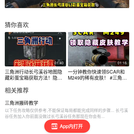
猜你喜欢
01:40
01:16
三角洲行动长弓溪谷地图隐
一分钟教你快速领SCAR和
藏彩蛋宝箱获取方法！隐秘
M249的稀有皮肤！ #三角洲
协议箱L3
行动
相关推荐
三角洲搬砖教学
以下任务攻略仅供参考,不能保证每局都能完成同样的步骤... 长弓溪
谷任务加入你前面没做过长弓溪谷任务那现在你会有...
App内打开