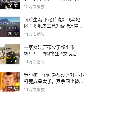
00:50
12万
次播放
《求生岛 不老传说》飞鸟地
区 1-6 毛皮工艺升级 #还得是
主机大作
20:47
11万
次播放
一家女装店带火了整个市
场！！！#购物狂 #女装店 #
高品质女装
02:00
11万
次播放
笨小孩一个问题都没答对，不
料竟成皇太子，其余四个被处
死
05:30
11万
次播放