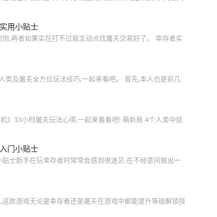
者实用小贴士
怼你,再者如果实在打不过就主动点找屠夫交易好了。 幸存者实
机》人类及屠夫全方位玩法技巧,一起来看吧。 首先,本人也是前几
》33小时屠夫玩法心得,一起来看看吧! 萌新局 4个人类中就
手入门小贴士
小贴士新手在玩幸存者时常常会感到很迷茫,在不经意间做出一
,这款游戏无论是幸存者还是屠夫在游戏中都能提升等级解锁技