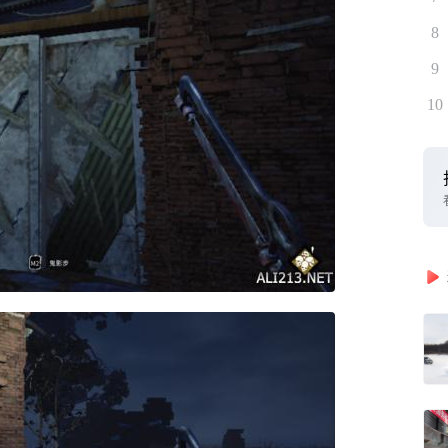
8
9
10