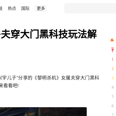
技
热点
国际
更多
屠夫穿大门黑科技玩法解
1
2
兴宇儿子”分享的《黎明杀机》女屠夫穿大门黑科
3
来看看吧!
4
5
6
7