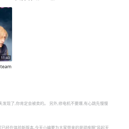
11:40
夫发现了,你肯定会被卖的。 另外,修电机不要爆,有心跳先慢慢
家已经在体验新版本,今天小编要为大家带来的是顽疾啊“风起天