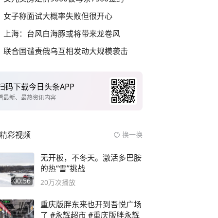
女子称面试大概率失败但很开心
上海：台风白海豚或将带来龙卷风
联合国谴责俄乌互相发动大规模袭击
扫码下载今日头条APP
看最新、最热资讯内容
精彩视频
换一换
无开板，不冬天。激活多巴胺
的热“雪”挑战
00:56
20万
次播放
重庆版胖东来也开到吾悦广场
了 #永辉超市 #重庆版胖永辉