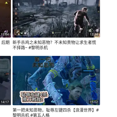
15:04
12:34
 后期
新手杀鸡之未知恶物？不未知贵物让求生者慌
不择路~ #黎明杀机
14:17
15:02
第一把未知恶物，耻辱左键四杀【浪漫世界】#
黎明杀机 #第五人格