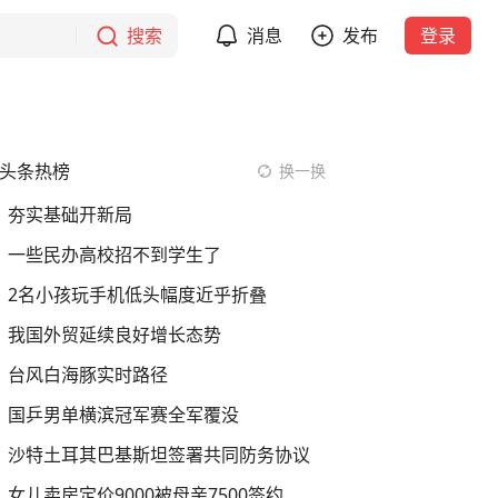
搜索
消息
发布
登录
头条热榜
换一换
夯实基础开新局
一些民办高校招不到学生了
2名小孩玩手机低头幅度近乎折叠
我国外贸延续良好增长态势
台风白海豚实时路径
国乒男单横滨冠军赛全军覆没
沙特土耳其巴基斯坦签署共同防务协议
女儿卖房定价9000被母亲7500签约