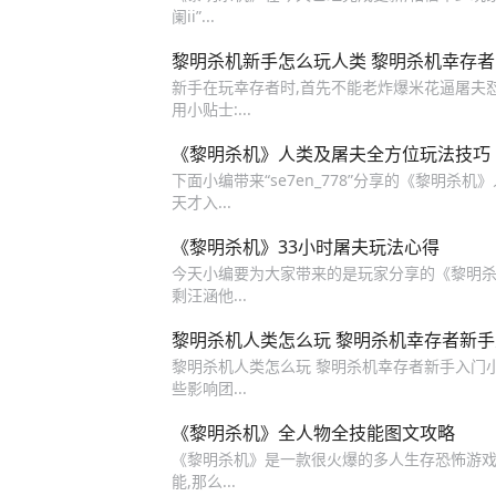
阑ii”...
黎明杀机新手怎么玩人类 黎明杀机幸存
新手在玩幸存者时,首先不能老炸爆米花逼屠夫
用小贴士:...
《黎明杀机》人类及屠夫全方位玩法技巧
下面小编带来“se7en_778”分享的《黎明杀
天才入...
《黎明杀机》33小时屠夫玩法心得
今天小编要为大家带来的是玩家分享的《黎明杀机
剩汪涵他...
黎明杀机人类怎么玩 黎明杀机幸存者新
黎明杀机人类怎么玩 黎明杀机幸存者新手入门
些影响团...
《黎明杀机》全人物全技能图文攻略
《黎明杀机》是一款很火爆的多人生存恐怖游戏
能,那么...