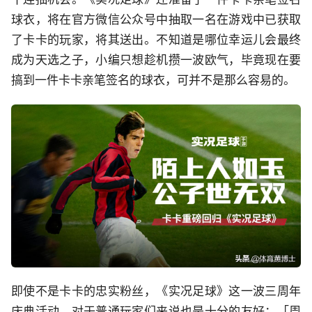
球衣，将在官方微信公众号中抽取一名在游戏中已获取
了卡卡的玩家，将其送出。不知道是哪位幸运儿会最终
成为天选之子，小编只想趁机攒一波欧气，毕竟现在要
搞到一件卡卡亲笔签名的球衣，可并不是那么容易的。
即使不是卡卡的忠实粉丝，《实况足球》这一波三周年
庆典活动，对于普通玩家们来说也是十分的友好：「周