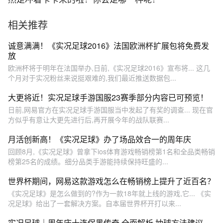
相关推荐
诚意满满！《实况足球2016》法国欧洲杯扩展包将免费发
放
欧洲杯将于明年在法国举办,日前,《实况足球2016》宣布将... 这几
个月对于实况粉丝来说挺艰难的,我们最近推送数据包...
大更将近！实况足球手游国服23赛季部分内容已可预览！
日前,网易官方在实况足球手游国服当中发起了有奖的调查... 现在官
方似乎有意让大更先进行后,再开展今年的战队联赛...
月活创新高！《实况足球》办了场品效合一的周年庆
回顾8月,《实况足球》曾拿下ios体育游戏畅销榜第1名和全品类畅销
榜第25名的成绩。细分品类手游能持续保持旺盛的...
世界杯期间，网易这款游戏怎么在畅销榜上提升了近百名？
《实况足球》是怎么做到的?作为一款18年就上线的游戏,它... 《实
况足球》给出了一套解决方案。自本届世界杯开打以来...
实况足球｜周年庆十连保黑传奇 全面解析 抽球方法建议