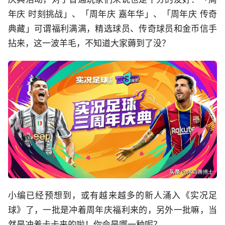
年庆 时刻挑战」、「周年庆 嘉年华」、「周年庆 传奇
典藏」可谓福利满满，精选球员、传奇球员和金币信手
拈来，这一波羊毛，不知道大家薅到了没？
小编已经预想到，或有越来越多的新人涌入《实况足
球》了，一批是冲着周年庆福利来的，另外一批嘛，当
然是冲着卡卡来的啦！你会是哪一种呢？