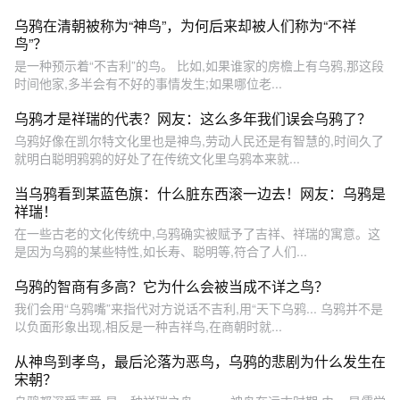
乌鸦在清朝被称为“神鸟”，为何后来却被人们称为“不祥
鸟”？
是一种预示着“不吉利”的鸟。 比如,如果谁家的房檐上有乌鸦,那这段
时间他家,多半会有不好的事情发生;如果哪位老...
乌鸦才是祥瑞的代表？网友：这么多年我们误会乌鸦了？
乌鸦好像在凯尔特文化里也是神鸟,劳动人民还是有智慧的,时间久了
就明白聪明鸦鸦的好处了在传统文化里乌鸦本来就...
当乌鸦看到某蓝色旗：什么脏东西滚一边去！网友：乌鸦是
祥瑞！
在一些古老的文化传统中,乌鸦确实被赋予了吉祥、祥瑞的寓意。这
是因为乌鸦的某些特性,如长寿、聪明等,符合了人们...
乌鸦的智商有多高？它为什么会被当成不详之鸟？
我们会用“乌鸦嘴”来指代对方说话不吉利,用“天下乌鸦... 乌鸦并不是
以负面形象出现,相反是一种吉祥鸟,在商朝时就...
从神鸟到孝鸟，最后沦落为恶鸟，乌鸦的悲剧为什么发生在
宋朝？