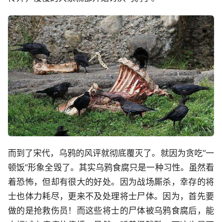
而到了宋代，乌鸦的风评就彻底覆灭了。就因为贪吃“一
顿饭”形象全毁了。其实乌鸦食腐只是一种习性。虽然看
着恐怖，但却有很大的好处。因为战场厮杀，幸存的将
士也体力耗尽，更来不及处理将士尸体。因为，首先要
做的是抢救伤员！而这些将士的尸体被乌鸦食腐后，能