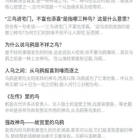
乌鸦都深受喜爱,是一种祥瑞之鸟。一、神鸟在远古时期,由... 是儒学
核心思想之一,古代中国是一个以血缘关系为纽带的...
"三鸟进宅门，不富也添喜"是指哪三种鸟？这是什么意思？
但也有一句老话——“三鸟进宅门,不富也添喜。”这句话到底指的是
哪三种鸟?为何它们的到来不但不让人担忧,反而预...
为什么说乌鸦是不祥之鸟？
是不好的事情发生的时候,总会说别人哎呀,你不要乌鸦嘴呀... 其实乌
鸦之前是一种上古神鸟。 在山海经里面有记载,乌鸦...
人乌之间：从乌鸦报喜到唾而逐之
乌鸦是寄托太阳崇拜的神鸟;西周以降,乌鸦成为了仁孝的象... 中认为
商王朝“以十日为一旬之历制,殷人月行三分制为旬...
《左传》里的鸟
鹤是古代许多达官贵人、文人隐士的宠爱之物,白居易便是... 等史籍
中却是吉祥鸟和有预言作用的神鸟,从乌鸦等鸟类的...
强政神鸟——故宫里的乌鸦
故宫内的乌鸦有着悠久的历史渊源,甚至可以说,它们是清宫遗留的神
鸟,曾经帮助清朝统治者守卫着皇权。乌鸦与清朝满...