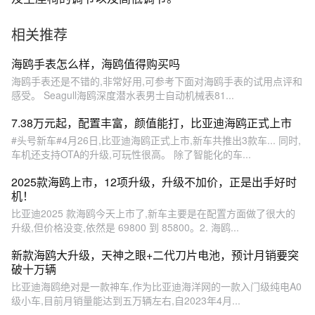
相关推荐
海鸥手表怎么样，海鸥值得购买吗
海鸥手表还是不错的,非常好用,可参考下面对海鸥手表的试用点评和
感受。 Seagull海鸥深度潜水表男士自动机械表81...
7.38万元起，配置丰富，颜值能打，比亚迪海鸥正式上市
#头号新车#4月26日,比亚迪海鸥正式上市,新车共推出3款车... 同时,
车机还支持OTA的升级,可玩性很高。 除了智能化的车...
2025款海鸥上市，12项升级，升级不加价，正是出手好时
机！
比亚迪2025 款海鸥今天上市了,新车主要是在配置方面做了很大的
升级,但价格没变,依然是 69800 到 85800。2. 海鸥...
新款海鸥大升级，天神之眼+二代刀片电池，预计月销要突
破十万辆
比亚迪海鸥绝对是一款神车,作为比亚迪海洋网的一款入门级纯电A0
级小车,目前月销量能达到五万辆左右,自2023年4月...