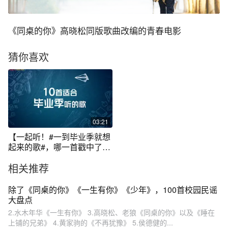
《同桌的你》高晓松同版歌曲改编的青春电影
猜你喜欢
03:21
【一起听！#一到毕业季就想
起来的歌#，哪一首戳中了
你？】又到毕业季，那些关
相关推荐
于青春和离别的歌曲又被唱
起
除了《同桌的你》《一生有你》《少年》，100首校园民谣
大盘点
2.水木年华《一生有你》 3.高晓松、老狼《同桌的你》以及《睡在
上铺的兄弟》 4.黄家驹的《不再犹豫》 5.侯德健的...