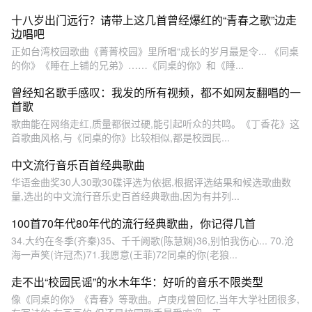
十八岁出门远行？请带上这几首曾经爆红的“青春之歌”边走
边唱吧
正如台湾校园歌曲《菁菁校园》里所唱“成长的岁月最是令... 《同桌
的你》《睡在上铺的兄弟》……《同桌的你》和《睡...
曾经知名歌手感叹：我发的所有视频，都不如网友翻唱的一
首歌
歌曲能在网络走红,质量都很过硬,能引起听众的共鸣。《丁香花》这
首歌曲风格,与《同桌的你》比较相似,都是校园民...
中文流行音乐百首经典歌曲
华语金曲奖30人30歌30碟评选为依据,根据评选结果和候选歌曲数
量,选出的中文流行音乐史百首经典歌曲,因为有并列...
100首70年代80年代的流行经典歌曲，你记得几首
34.大约在冬季(齐秦)35、千千阙歌(陈慧娴)36,别怕我伤心... 70.沧
海一声笑(许冠杰)71.我愿意(王菲)72同桌的你(老狼...
走不出“校园民谣”的水木年华：好听的音乐不限类型
像《同桌的你》《青春》等歌曲。卢庚戌曾回忆,当年大学社团很多,