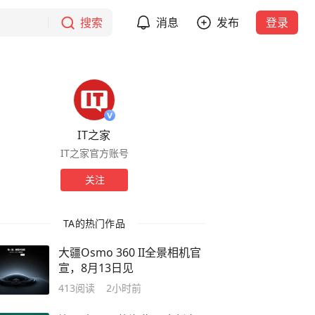
搜索
消息
发布
登录
IT之家
IT之家官方账号
关注
TA的热门作品
大疆Osmo 360 II全景相机官
宣，8月13日见
413
阅读
2小时前