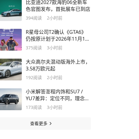
比亚迪2027款海豹06全新车
色官图发布，首批展车已到店
394
阅读
2小时前
R星母公司T2确认《GTA6》
仍按原计划于2026年11月19
日发售
375
阅读
3小时前
大众高尔夫混动版海外上市，
3.58万欧元起
192
阅读
2小时前
小米解答澎程内饰和SU7 /
YU7差异：定位不同，理念也
会有区别
173
阅读
3小时前
查看更多