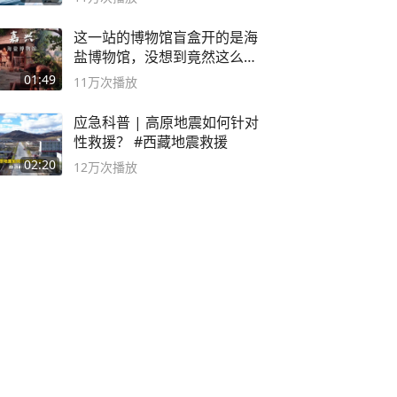
这一站的博物馆盲盒开的是海
盐博物馆，没想到竟然这么好
逛！
01:49
11万
次播放
应急科普 | 高原地震如何针对
性救援？ #西藏地震救援
02:20
12万
次播放