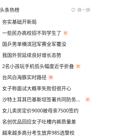
头条热榜
换一换
夯实基础开新局
一些民办高校招不到学生了
国乒男单横滨冠军赛全军覆没
我国外贸延续良好增长态势
2名小孩玩手机低头幅度近乎折叠
台风白海豚实时路径
女子称面试大概率失败但很开心
沙特土耳其巴基斯坦签署共同防务协议
女儿卖房定价9000被母亲7500签约
名创优品回应女子吐槽内裤质量差
越来越多高分考生放弃985选警校