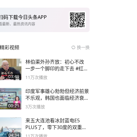
扫码下载今日头条APP
看最新、最热资讯内容
精彩视频
换一换
林伯渠外孙齐放：初心不改
一步一个脚印的走下去 #红船
论坛
03:49
11万
次播放
印度军事雄心勃勃但经济前景
不乐观，韩国也面临经济衰退
风险
00:21
3万
次播放
来五大连池看冰封蓝电E5
PLUS了，零下30度的双重冰
封40小时全录
04:34
11万
次播放