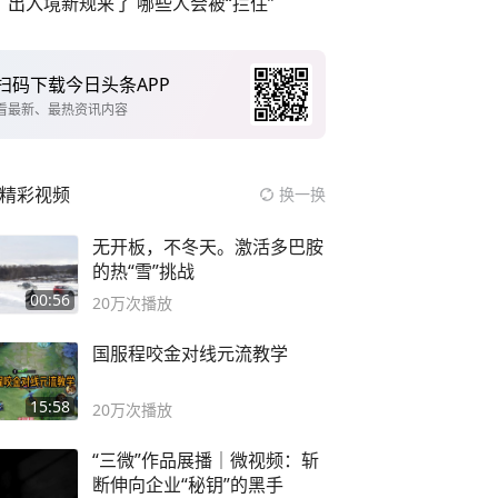
出入境新规来了 哪些人会被“拦住”
扫码下载今日头条APP
看最新、最热资讯内容
精彩视频
换一换
无开板，不冬天。激活多巴胺
的热“雪”挑战
00:56
20万
次播放
国服程咬金对线元流教学
15:58
20万
次播放
“三微”作品展播｜微视频：斩
断伸向企业“秘钥”的黑手