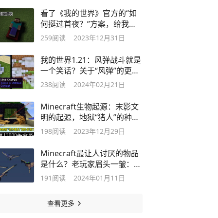
看了《我的世界》官方的“如
何挺过首夜？”方案，给我干
沉默了！
259
阅读
2023年12月31日
我的世界1.21：风弹战斗就是
一个笑话？关于“风弹”的更新
建议！
238
阅读
2024年02月21日
Minecraft生物起源：末影文
明的起源，地狱“猪人”的种族
灭杀！
198
阅读
2023年12月29日
Minecraft最让人讨厌的物品
是什么？老玩家眉头一皱：幻
翼膜！
191
阅读
2024年01月11日
查看更多