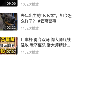
09:06
10万
次播放
去年出生的“幺幺零”，如今怎
么样了？ #云南警事
02:22
11万
次播放
巨丰杯 勇弃双马 阎大师底线
猛攻 献卒催杀 潘大师精妙入
局
07:57
11万
次播放