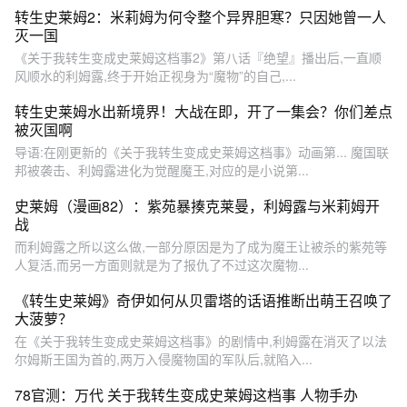
转生史莱姆2：米莉姆为何令整个异界胆寒？只因她曾一人
灭一国
《关于我转生变成史莱姆这档事2》第八话『绝望』播出后,一直顺
风顺水的利姆露,终于开始正视身为“魔物”的自己,...
转生史莱姆水出新境界！大战在即，开了一集会？你们差点
被灭国啊
导语:在刚更新的《关于我转生变成史莱姆这档事》动画第... 魔国联
邦被袭击、利姆露进化为觉醒魔王,对应的是小说第...
史莱姆（漫画82）：紫苑暴揍克莱曼，利姆露与米莉姆开
战
而利姆露之所以这么做,一部分原因是为了成为魔王让被杀的紫苑等
人复活,而另一方面则就是为了报仇了不过这次魔物...
《转生史莱姆》奇伊如何从贝雷塔的话语推断出萌王召唤了
大菠萝？
在《关于我转生变成史莱姆这档事》的剧情中,利姆露在消灭了以法
尔姆斯王国为首的,两万入侵魔物国的军队后,就陷入...
78官测：万代 关于我转生变成史莱姆这档事 人物手办