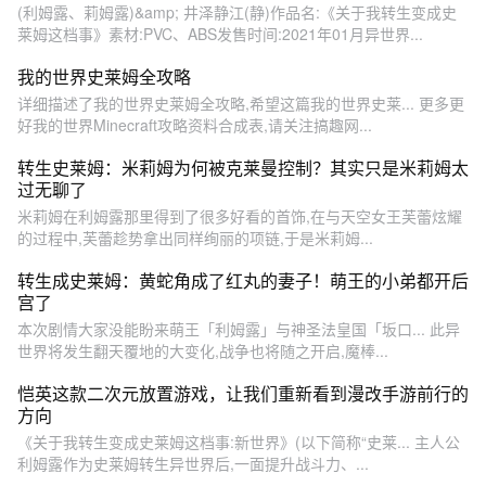
(利姆露、莉姆露)&amp; 井泽静江(静)作品名:《关于我转生变成史
莱姆这档事》素材:PVC、ABS发售时间:2021年01月异世界...
我的世界史莱姆全攻略
详细描述了我的世界史莱姆全攻略,希望这篇我的世界史莱... 更多更
好我的世界Minecraft攻略资料合成表,请关注搞趣网...
转生史莱姆：米莉姆为何被克莱曼控制？其实只是米莉姆太
过无聊了
米莉姆在利姆露那里得到了很多好看的首饰,在与天空女王芙蕾炫耀
的过程中,芙蕾趁势拿出同样绚丽的项链,于是米莉姆...
转生成史莱姆：黄蛇角成了红丸的妻子！萌王的小弟都开后
宫了
本次剧情大家没能盼来萌王「利姆露」与神圣法皇国「坂口... 此异
世界将发生翻天覆地的大变化,战争也将随之开启,魔棒...
恺英这款二次元放置游戏，让我们重新看到漫改手游前行的
方向
《关于我转生变成史莱姆这档事:新世界》(以下简称“史莱... 主人公
利姆露作为史莱姆转生异世界后,一面提升战斗力、...