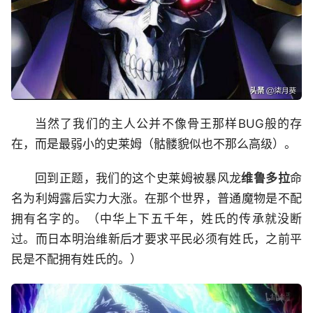
当然了我们的主人公并不像骨王那样BUG般的存
在，而是最弱小的史莱姆（骷髅貌似也不那么高级）。
回到正题，我们的这个史莱姆被暴风龙
维鲁多拉
命
名为利姆
露
后实力大涨。在那个世界，普通魔物是不配
拥有名字的。（中华上下五千年，姓氏的传承就没断
过。而日本明治维新后才要求平民必须有姓氏，之前平
民是不配拥有姓氏的。）