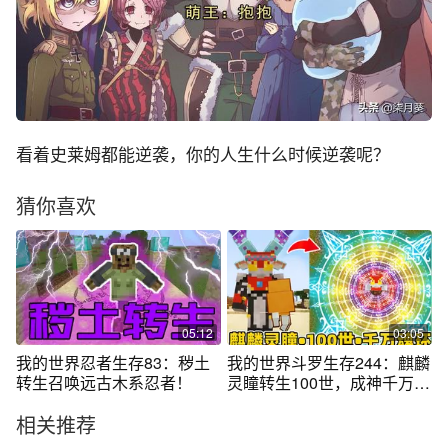
看着史莱姆都能逆袭，你的人生什么时候逆袭呢？
猜你喜欢
05:12
03:05
我的世界忍者生存83：秽土
我的世界斗罗生存244：麒麟
转生召唤远古木系忍者！
灵瞳转生100世，成神千万魂
环！
相关推荐