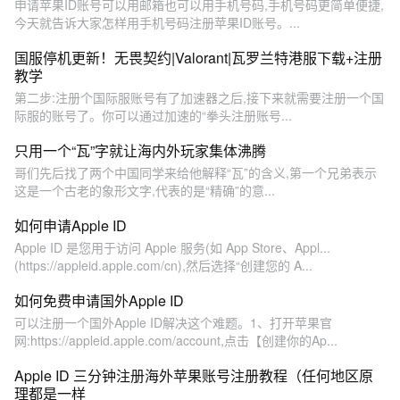
申请苹果ID账号可以用邮箱也可以用手机号码,手机号码更简单便捷,
今天就告诉大家怎样用手机号码注册苹果ID账号。...
国服停机更新！无畏契约|Valorant|瓦罗兰特港服下载+注册
教学
第二步:注册个国际服账号有了加速器之后,接下来就需要注册一个国
际服的账号了。你可以通过加速的“拳头注册账号...
只用一个“瓦”字就让海内外玩家集体沸腾
哥们先后找了两个中国同学来给他解释“瓦”的含义,第一个兄弟表示
这是一个古老的象形文字,代表的是“精确”的意...
如何申请Apple ID
Apple ID 是您用于访问 Apple 服务(如 App Store、Appl...
(https://appleid.apple.com/cn),然后选择“创建您的 A...
如何免费申请国外Apple ID
可以注册一个国外Apple ID解决这个难题。1、打开苹果官
网:https://appleid.apple.com/account,点击【创建你的Ap...
Apple ID 三分钟注册海外苹果账号注册教程（任何地区原
理都是一样