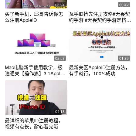
06:24
00:42
买了新手机，邱哥告诉你怎
瓦手ID抢先注册攻略#无畏契
么注册AppleID
约手游 #无畏契约手游定档
819
02:53
01:39
Mac电脑新手使用教学，极
最新美区AppleID注册方法，
速通关【操作篇】3.1Apple
有手就行，100%成功
ID注册 #电脑
04:18
最详细的苹果ID注册教程，
视频有点长，耐心看完哦