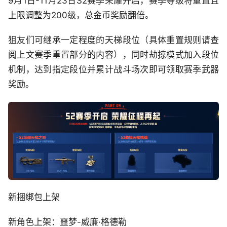
9月1日-11月23日S2赛季荣耀开启，赛季等级将重置且
上限调整为200级，总金币奖励翻倍。
狙友们可继承一定程度的天梯段位（具体重置规则请查
阅上文赛季重置部分的内容），同时劫掠模式加入段位
机制，达到指定段位并累计战斗场次即可领取赛季武器
奖励。
新捆绑包上架
新角色上架：噩梦-威廉·格德勒