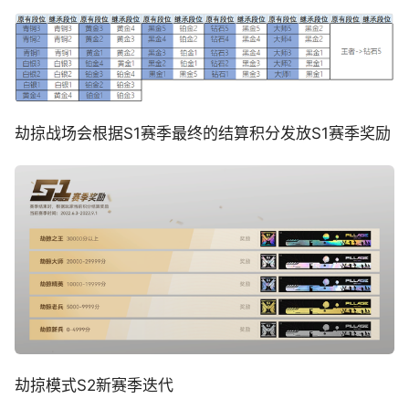
劫掠战场会根据S1赛季最终的结算积分发放S1赛季奖励
劫掠模式S2新赛季迭代