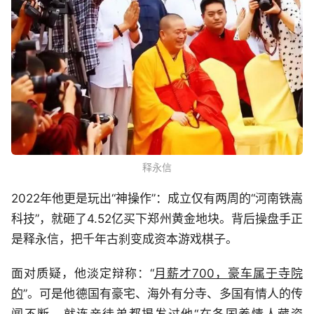
释永信
2022年他更是玩出“神操作”：成立仅有两周的“河南铁嵩
科技”，就砸了4.52亿买下郑州黄金地块。背后操盘手正
是释永信，把千年古刹变成资本游戏棋子。
面对质疑，他淡定辩称：“
月薪才700，豪车属于寺院
的
”。可是他德国有豪宅、海外有分寺、多国有情人的传
闻不断，就连亲徒弟都揭发过他“在各国养情人藏资