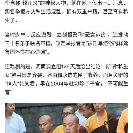
个自称“释正义”的神秘人物，就在网上传出一则消息，
实名举报方丈私生活混乱、拥有双重户籍，甚至育有私
生子。
当时少林寺反应激烈，立刻报警称“恶意诽谤”，还发动
三十名弟子联名声援，咬定举报者是“被迁单还俗的释延
鲁因怀恨在心造谣”。
更戏剧的是，河南调查组126天后给出结论：所谓“私生
女”韩某恩是弃婴，她由释永信的侄子收养；而且关键的
“情人”韩某君，早在2004年就切除了子宫，“
不可能生
育
”。