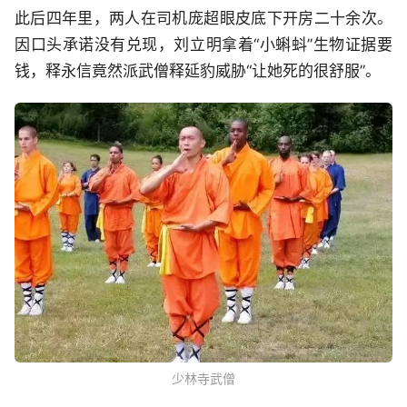
此后四年里，两人在司机庞超眼皮底下开房二十余次。
因口头承诺没有兑现，刘立明拿着“小蝌蚪”生物证据要
钱，释永信竟然派武僧释延豹威胁“让她死的很舒服”。
少林寺武僧