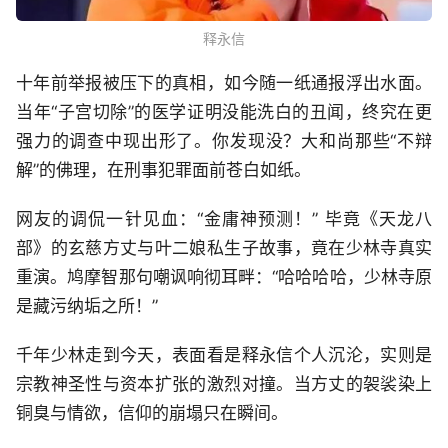
释永信
十年前举报被压下的真相，如今随一纸通报浮出水面。
当年“子宫切除”的医学证明没能洗白的丑闻，终究在更
强力的调查中现出形了。你发现没？大和尚那些“不辩
解”的佛理，在刑事犯罪面前苍白如纸。
网友的调侃一针见血：“金庸神预测！” 毕竟《天龙八
部》的玄慈方丈与叶二娘私生子故事，竟在少林寺真实
重演。鸠摩智那句嘲讽响彻耳畔：“哈哈哈哈，少林寺原
是藏污纳垢之所！”
千年少林走到今天，表面看是释永信个人沉沦，实则是
宗教神圣性与资本扩张的激烈对撞。当方丈的袈裟染上
铜臭与情欲，信仰的崩塌只在瞬间。