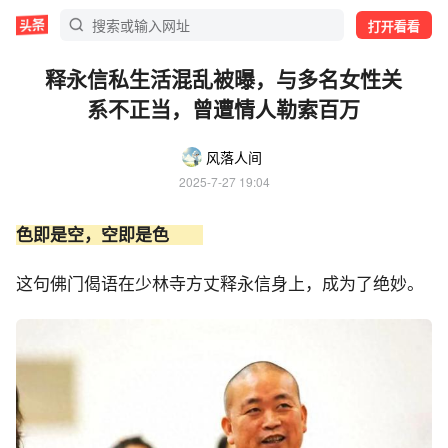
打开看看
释永信私生活混乱被曝，与多名女性关
系不正当，曾遭情人勒索百万
风落人间
2025-7-27 19:04
色即是空，空即是色
这句佛门偈语在少林寺方丈释永信身上，成为了绝妙。