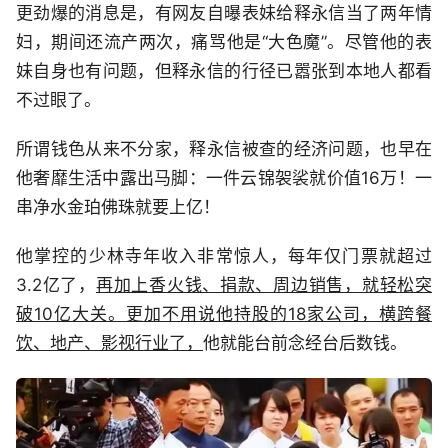
更劲爆的消息是，有网友自曝表妹给释永信当了两年情
妇，期间还流产两次，痛骂他是“大色魔”。尽管他的表
妹自身也有问题，但释永信的行径已嚣张到本地人都看
不过眼了。
所谓钱色从来不分家，释永信被查的经济问题，也早在
他奢靡生活中露出马脚：一件云锦袈裟就价值16万！一
串净水金珀佛珠就要上亿！
他掌控的少林寺年收入非常惊人，每年仅门票就超过
3.2亿了，
再加上香火钱、捐款、周边销售，就轻松突
破10亿大关。更加不用说他持股的18家公司，横跨餐
饮、地产、影视行业了，
他就能台前念经台后数钱。