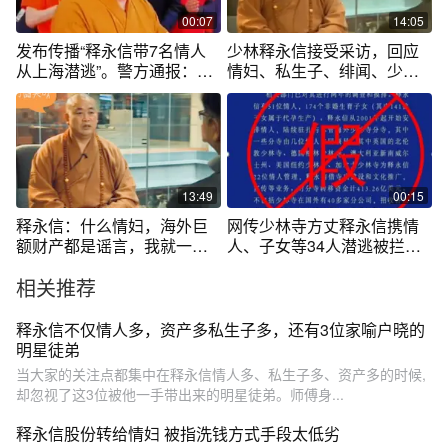
00:07
14:05
发布传播“释永信带7名情人
少林释永信接受采访，回应
从上海潜逃”。警方通报：39
情妇、私生子、绯闻、少林
岁男子为吸引眼球发布虚假
公司化等问题
“警情通报”，已被刑拘。（编
辑：赵翊辰；实习生：曾
琦；审签：艾渝）
13:49
00:15
释永信：什么情妇，海外巨
网传少林寺方丈释永信携情
额财产都是谣言，我就一普
人、子女等34人潜逃被拦，
通住持
警方回应：系谣传，目前正
相关推荐
在开展工作#释永信 #少林寺
#社会
释永信不仅情人多，资产多私生子多，还有3位家喻户晓的
明星徒弟
当大家的关注点都集中在释永信情人多、私生子多、资产多的时候,
却忽视了这3位被他一手带出来的明星徒弟。师傅身...
释永信股份转给情妇 被指洗钱方式手段太低劣