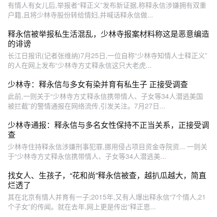
有情人有女儿后,举报者“释正义”发布新证据,称释永信涉嫌拥有双重
户籍,且将少林寺股份转给情妇,并喊话释永信做...
释永信被举报私生活混乱，少林寺报案材料称这是恶意编造
的诽谤
长江日报讯(记者张维纳)7月25日,一位自称“少林寺知情人士释正义”
的人在网上发布“少林寺方丈释永信这只大老虎...
少林寺：释永信与多女有染并育有私生子 正接受调查
此前,一则关于“少林寺方丈释永信携带情人、子女等34人潜逃美国
被拦截”的警情通报在网络流传,引发关注。7月27日...
少林寺通报：释永信与多名女性保持不正当关系，正接受调
查
少林寺住持释永信涉嫌刑事犯罪,挪用侵占项目资金寺院资... 一则关
于“少林寺方丈释永信携带情人、子女等34人潜逃美...
找女人、生孩子，“花和尚”释永信被查，越扒瓜越大，简直
烂透了
其在北京有情人并育有一子;2015年,又有人爆出释永信“7个情人,21
个子女”的传闻。就在去年,网上更是传出“释正恩...