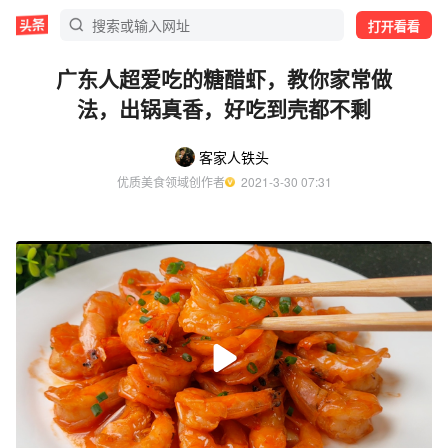
打开看看
广东人超爱吃的糖醋虾，教你家常做
法，出锅真香，好吃到壳都不剩
客家人铁头
优质美食领域创作者
  2021-3-30 07:31