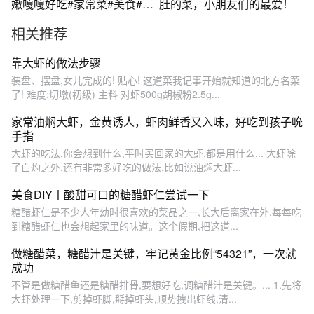
嫩嘎嘎好吃#家常菜#美食#年
肚的菜，小朋友们的最爱！
夜饭#油焖大虾
相关推荐
靠大虾的做法步骤
装盘、摆盘,女儿完成的! 贴心! 这道菜我记事开始就知道的北方名菜
了! 难度:切墩(初级) 主料 对虾500g胡椒粉2.5g...
家常油焖大虾，金黄诱人，虾肉鲜香又入味，好吃到孩子吮
手指
大虾的吃法,你会想到什么,平时买回家的大虾,都是用什么... 大虾除
了白灼之外,还有非常多好吃的做法,比如说油焖大虾...
美食DIY丨酸甜可口的糖醋虾仁尝试一下
糖醋虾仁是不少人年幼时很喜欢的菜品之一,长大后离家在外,每每吃
到糖醋虾仁也会想起家里的味道。这个假期,把这道...
做糖醋菜，糖醋汁是关键，牢记黄金比例“54321”，一次就
成功
不管是做糖醋鱼还是糖醋排骨,要想好吃,调糖醋汁是关键。... 1.先将
大虾处理一下,剪掉虾脚,掰掉虾头,顺势拽出虾线,清...