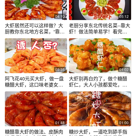
04:19
05:12
大虾居然还可以这样做？大
老厨分享东北传统名菜--靠大
厨教你东北地方名菜，“靠大
虾！做法简单易学！看完视
虾”
频包准会！
03:35
01:02
阿飞花40元买大虾，做一盘
大虾别再白灼了，做个糖醋
糖醋大虾，这口味老婆女儿
虾仁，大人小孩都爱吃，酸
都喜欢
酸甜甜
01:48
01:00
糖醋靠大虾的做法、皮酥肉
糖炒大虾，一道吃到舔手指