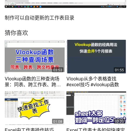
制作可以自动更新的工作表目录
猜你喜欢
03:53
01:55
Vlookup函数的三种查询场
Vlookup从多个表格查找
景：同表、跨工作表、跨文
#excel技巧 #vlookup函数
档查询。#office办公技巧
#excel #wps #办公技巧 #办
公室 #文员 #0基础学电脑 #
电脑 #教程 #每天学习一点点
#知识分享 #职场 #文职 #学
习 #表格 #快捷键 #办公软件
01:08
02:23
#干货 #办公
Excel中工作表操作技巧
Excel工作表太多如何快速定