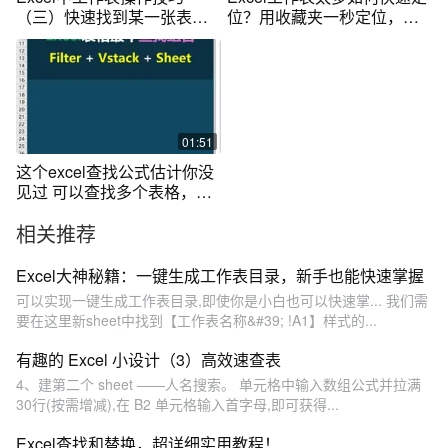
（三）快速找到某一张表
位？用收藏夹一秒定位，快
（激活工作表）
来试试
01:51
这个excel查找公式估计你没
见过 可以查找多个表格，表
名都可以查出来 #Filter
相关推荐
#Vstack
Excel大神秘籍：一键生成工作表目录，新手也能快速掌握
可以实现一键生成工作表目录,即使你是小白也可以快速掌... 我们需
要在这里新sheet中找到【工作表名称&#39; !A1】样式的...
有趣的 Excel 小设计（3）高效速查表
4、建第二个 sheet ——人名搜索。 单元格中输入数组公式并拉满
30行(按需增减),在 B2 单元格输入首字母,即可获得...
Excel查找和替换，超详细实用教程！