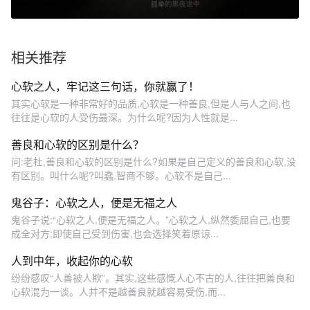
相关推荐
心软之人，牢记这三句话，你就赢了！
其实心软是一种非常好的品质,心软是一种善良,但是人与人之间,也
往往是心软的人受伤最深。为什么呢?因为人性就是...
善良和心软的区别是什么？
问:老杜,善良和心软的区别是什么?如果是自己定义的善良和心软,没
有区别。叫什么呢?叫蠢,智商不够。心软不是自己...
鬼谷子：心软之人，便是无福之人
鬼谷子说:“心软之人,便是无福之人。”心软之人,纵然委屈自己,也要
成全对方;即使自己受到伤害,也会选择笑着原谅...
人到中年，收起你的心软
纷纷感叹“人善被人欺”。其实,这些感慨人心不古的人,往往把善良和
心软混为一谈。人并不是越善良就越容易受伤,而...