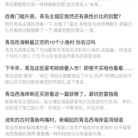
等还都能够见到一排排独栋别墅,因为青岛人“亲海...
改善门槛升高，青岛主城区竟然还有高性价比的别墅？
想在青岛主城区改善一下,太难了!”最近,有粉丝与房师傅聊天,把最近
仨月看房过程细数了一下,换套别墅的想法,一度...
青岛吃海鲜最正宗的10个小渔村 你去过吗
青岛东西南北每个方向都有许多民风淳朴的小渔村,这些幽... 听说这
个村的人很少,它位于山东省青岛市黄岛区薛家岛街...
下半年，青岛这些豪宅统统要入市！即使不买咱也看看……
青岛这些“豪宅”、“地王”项目近期都放出了什么“风声”吧!崂山区如今,
崂山区已取代新房难觅的市南区,成了青岛...
青岛西海岸新区买房看这一篇就够了，避坑防雷指南
距离青岛主城较近。金沙滩区域是薛家岛片区旅游的代名词... 李村,
也形成了珠江路小学、开发区一中等学区。片区内有...
消失的古村落鱼鸣嘴村，新崛起的青岛西海岸蓝湾绿道
青岛西海岸鱼鸣嘴村是一个有着三百多户居民的古老渔村,位于薛家
岛西南端的海岬,像鱼嘴一样的陆地尖尖地直插大海...