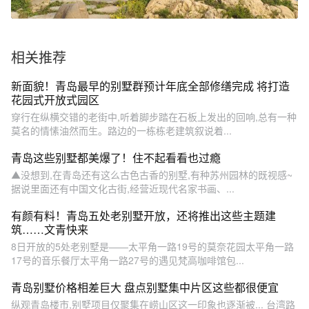
相关推荐
新面貌！青岛最早的别墅群预计年底全部修缮完成 将打造
花园式开放式园区
穿行在纵横交错的老街中,听着脚步踏在石板上发出的回响,总有一种
莫名的情愫油然而生。路边的一栋栋老建筑叙说着...
青岛这些别墅都美爆了！住不起看看也过瘾
▲没想到,在青岛还有这么古色古香的别墅,有种苏州园林的既视感~
据说里面还有中国文化古街,经营近现代名家书画、...
有颜有料！青岛五处老别墅开放，还将推出这些主题建
筑……文青快来
8日开放的5处老别墅是——太平角一路19号的莫奈花园太平角一路
17号的音乐餐厅太平角一路27号的遇见梵高咖啡馆包...
青岛别墅价格相差巨大 盘点别墅集中片区这些都很便宜
纵观青岛楼市,别墅项目仅聚集在崂山区这一印象也逐渐被... 台湾路