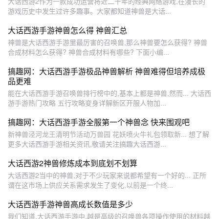
大话西游2作为一款成功运营将近二十年的经典网络游戏,在漫长的
游戏历史中发生过许多趣事。大家都知道神兽是大话...
大话西游手游神兽怎么得 神兽汇总
神兽是大话西游手游里最厉害的召唤兽,那么神兽要怎么获得? 神兽
合成材料怎么获得? 神兽合成材料有哪些? 下面小编...
搞趣网：大话西游手游极品神兽解析 神兽难得但培养成极
品更难
能在大话西游手游召唤兽排行榜中的,基本上都是神兽,然而... 大话西
游手游热门攻略 五行攻略变身详解新区开服人物加...
搞趣网：大话西游手游全服第一个神兽念 快来围观吧
新神兽泾河龙王清明节活动万兽园 花妖喷火牛礼包领取新... 想了解
更多大话西游手游相关资讯,敬请关注搞趣大话西游...
大话西游2神兽修炼成本到底划不划算
大话西游2当中的神兽,对于不少玩家来说都希望有一个好的... 正所
谓在这市场上供应关系需求发生了变化,以前是一个终...
大话西游手游神兽高成长数值是多少
我们知道,大话西游手游中,越是高级的召唤兽各项操作使用的材料越