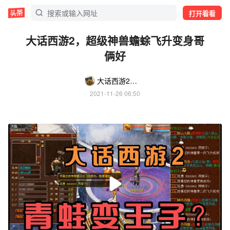
打开看看
大话西游2，超级神兽蟾蜍飞升变身哥
俩好
大话西游2蛋哥
2021-11-26 06:50