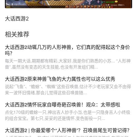
大话西游2
相关推荐
大话西游2动辄几万的人形神兽，它们真的配得起这个身价
吗？
每天一期大话,期期都有精彩,大家好,我是你们熟悉的小苏... “人形神
兽”,虽然没有变态的天生技能,也没有开发组们精...
大话西游2原来神兽飞鱼的大力属性也可以这么优秀
说起“飞鱼”、“蟾蜍”、“蜘蛛”这些召唤兽,估计不少老玩家又会不由得
来一波怀旧情绪,那会儿觉得这些召唤兽随...
大话西游2情怀玩家自曝奇葩召唤兽！观众：太带感啦
点化170级的蟾蜍一只,神出吉人妙手小当,也是一只隐身吉人小终极
的组合宝宝。第七只,妥妥的还是情怀,变色衙役一只...
大话西游2 | 你最爱哪个“人形神兽”？召唤兽尾生可曾记得？