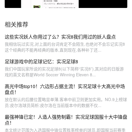
相关推荐
这些实况妖人你用过了么？实况8我们用过的妖人盘点
我相信玩过实况,对上面的台词肯定不会陌生,也绝对不会忘记实况8
这个经典的不能再经典的版本,直到现在,各种补丁还...
足球游戏中的足球记忆：实况足球8
我们中国玩家所说的实况足球8(以下简称“实况8”),其对应的日版游
戏的英文名称是World Soccer Winning Eleven 8...
高光中场top10！六边形占据主流！实况足球十大高光中场
盘点！
放在默认的后腰位置略显单薄,客串中前卫则更加实用。NO.9上榜球
员:皮尔洛球员简析:皮尔洛在当前版本中的数据不仅...
最强神锋已定！人造人强势制霸！实况足球国服十大中锋盘
点！
本文统计范围为入选国服中锋位置胜率榜单的球员,即国服当前赛季