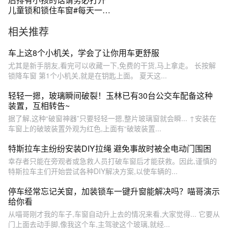
儿童锁和锁住车窗#每天一个
用车知识 #dou是好车 #汽车
相关推荐
知识 #抖音汽车 #丰田
车上这8个小机关，学会了让你用车更舒服
尤其是新手朋友,看完可以收藏一下,免费的干货,马上拿走。 长按解
锁降车窗 第1个小机关,就是在钥匙上面。 夏天这...
轻轻一摁，玻璃瞬间破裂！玉林已有30台公交车配备这种
装置，互相转告~
据了解,这种“破窗神器”只要轻轻一摁,整片玻璃窗就会瞬... ↑安装在
车窗上的破玻装置外观为红色,上面有“破玻装置...
特斯拉车主纷纷安装DIY拉绳 避免事故时被全电动门围困
幸存者只能在旁观者或急救人员打破车窗后才能获救。因此,谨慎的
特斯拉车主们开始尝试各种DIY解决方案,以使车辆的...
停车经常忘记关窗，加装锁车一键升窗能解决吗？喵哥演示
给你看
从喵哥刚才我的车子,车窗自动升上去的情况来看,大家觉得... 它要从
门上面去动手脚,像我这个车,主驾驶这个玻璃,就经...