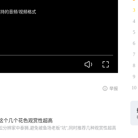
3
持的音频/视频格式
4
5
6
7
8
9
10
举报
这个几个花色观赏性超高
松分辨家中泰狮,避免被鱼场老板“坑”,同时推荐几种观赏性超高