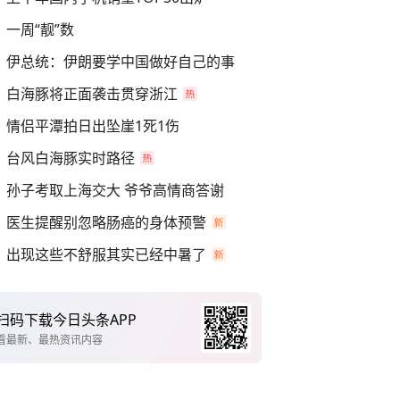
一周“靓”数
伊总统：伊朗要学中国做好自己的事
白海豚将正面袭击贯穿浙江
情侣平潭拍日出坠崖1死1伤
台风白海豚实时路径
孙子考取上海交大 爷爷高情商答谢
医生提醒别忽略肠癌的身体预警
出现这些不舒服其实已经中暑了
扫码下载今日头条APP
看最新、最热资讯内容