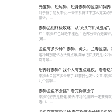
元宝狮、短尾狮、短身泰狮的区别和饲养
对于新手朋友来说,一些品系特征不那么完美的
接近。 ...
泰狮品相终极攻略：从“秃头”到“凤凰尾”
红白泰狮:红色鲜艳不褪色,白色部分雪白无黄斑。
(可...
金鱼有多少种？泰狮、虎头、兰寿区别，
这种辨别记忆方法有点难,简单记忆技巧是:文种
没背鳍...
想养好泰狮？我个人有五点建议，看看适
泰狮金鱼就不多介绍了,以前我也发过文章,泰狮
儿个就聊...
泰狮金鱼不会挑？看完你就会了
泰狮的游姿是稳健,灵活,平稳的,而且一定要有
选: 1、...
金鱼都有哪些品种 看完你就会分辨金鱼