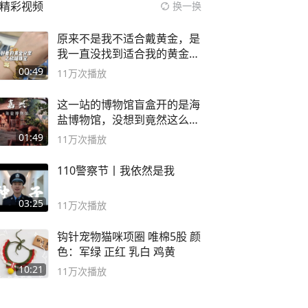
精彩视频
换一换
原来不是我不适合戴黄金，是
我一直没找到适合我的黄金
😭
00:49
11万
次播放
这一站的博物馆盲盒开的是海
盐博物馆，没想到竟然这么好
逛！
01:49
11万
次播放
110警察节丨我依然是我
03:25
11万
次播放
钩针宠物猫咪项圈 唯棉5股 颜
色：军绿 正红 乳白 鸡黄
10:21
11万
次播放