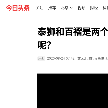
关注
推荐
北京
视频
财经
科
泰狮和百褶是两
呢？
2020-08-24 07:42
·
文艺北漂的养鱼生活
原创