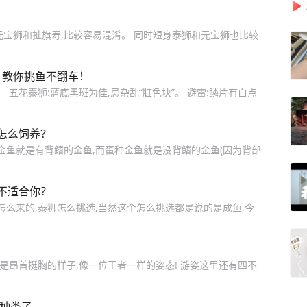
元宝狮和扯旗寿,比较容易混淆。 同时短身泰狮和元宝狮也比较
，教你挑鱼不翻车！
 五花泰狮:蓝底黑斑为佳,忌杂乱“脏色块”。 避雷:鳞片有白点
怎么饲养？
金鱼就是有背鳍的金鱼,而蛋种金鱼就是没背鳍的金鱼(因为背部
不适合你？
怎么来的,泰狮怎么挑选,当然这个怎么挑选都是说的是成鱼,今
就是昂首挺胸的样子,像一位王者一样的姿态! 游姿这里还有四不
的种类了