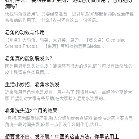
病吗？
快找皂角做备用”。只要经常准备一些皂角,就能够起到预防或治疗牲
畜疾病的作用了。“什么?农村还有这么一句俗语...
皂角的功效与作用
【别名】大皂角、皂荚、大皂荚、悬刀。 【英文名】Gleditsiae
Sinensis Fructus。 【来源】豆科植物皂荚Gledits...
皂角真的能防脱发么？
因为‬用‬‬皂角洗头对头皮血液循环有很大的促进,同时‬可以‬有效‬杀‬除‬头
皮上‬残留‬东‬各类‬真菌‬,...
生活小妙招，皂角水洗发
近来我用皂角泡水洗发有一月左右了,现将其中的一点经验分享给大
家,希望能对大家有些帮助,在大家踏入皂角水洗发的...
皂角洗头近2个月的效果
7月初,因为脱发较严重,熟人介绍加度娘查资料,最终决定药店买点皂
角洗一段时间头发,麻烦一点但没什么副作用,估且...
想要发不白、发不脱？中医的这些方法，你早该用上