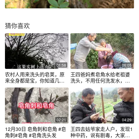
猜你喜欢
01:58
06:05
农村人用来洗头的皂荚，原
王四爸妈煮皂角水给老祖婆
来全身都是宝，你知道几种
洗头，不用任何洗发水，老
功效
一辈人都用过
02:21
04:29
12月30日 皂角刺和皂角 #皂
王四去姑爷家走人户，发现1
角刺#皂角 #皂角洗头发
种中药，说有剧毒，大家瞧