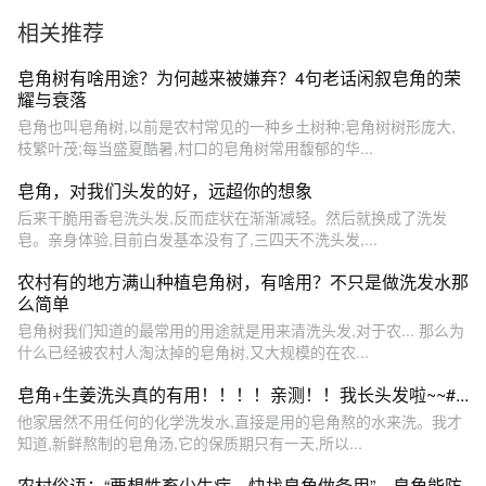
瞧是啥
相关推荐
皂角树有啥用途？为何越来被嫌弃？4句老话闲叙皂角的荣
耀与衰落
皂角也叫皂角树,以前是农村常见的一种乡土树种;皂角树树形庞大,
枝繁叶茂;每当盛夏酷暑,村口的皂角树常用馥郁的华...
皂角，对我们头发的好，远超你的想象
后来干脆用香皂洗头发,反而症状在渐渐减轻。然后就换成了洗发
皂。亲身体验,目前白发基本没有了,三四天不洗头发,...
农村有的地方满山种植皂角树，有啥用？不只是做洗发水那
么简单
皂角树我们知道的最常用的用途就是用来清洗头发,对于农... 那么为
什么已经被农村人淘汰掉的皂角树,又大规模的在农...
皂角+生姜洗头真的有用！！！！亲测！！我长头发啦~~#...
他家居然不用任何的化学洗发水,直接是用的皂角熬的水来洗。我才
知道,新鲜熬制的皂角汤,它的保质期只有一天,所以...
农村俗语：“要想牲畜少生病，快找皂角做备用”，皂角能防