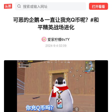
打开看看
可恶的企鹅🐧一直让我充Q币呢？#和
平精英战场进化
爱家柠檬6v7Y
2024-9-4 02:09