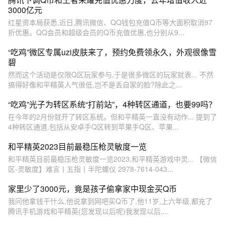
3000亿元
红星资本局获悉,近日,腾讯微信、QQ钱包充值Q币等大面积取消97
折优惠。QQ会员和超级会员的Q币充值优惠,也分别从9...
“吃鸡”微区专属uzi皮肤来了，预约免费领永久，外观很像雪
碧
然而这个活动是仅限Q区玩家参与,于是很多微区的玩家就表... 不然
搞得好像和平精英人气很低,岂不是丢自家的脸?除此之...
“吃鸡”光子为转区系统“打前站”，4种转区通道，也要99吗？
在今年的2月份就开了转区系统。但和平精英一直没有动作... 提到了
4种转区通道,包括从安卓手Q区转到苹果手Q区、苹果...
和平精英2023目前最稳压枪灵敏度一览
和平精英目前最稳压枪灵敏度一览2023,和平精英游戏中灵... 【微信
区-灵敏度】难言丨五指丨半陀螺仪 2978-7614-043...
家里少了3000元，竟是孩子偷拿家中现金买Q币
我问他拿钱干什么,他说拿到网吧买Q币了,他11岁,上六年级,都充了
腾讯手机游戏和平精英(您发现以后呢)我发现以后,...