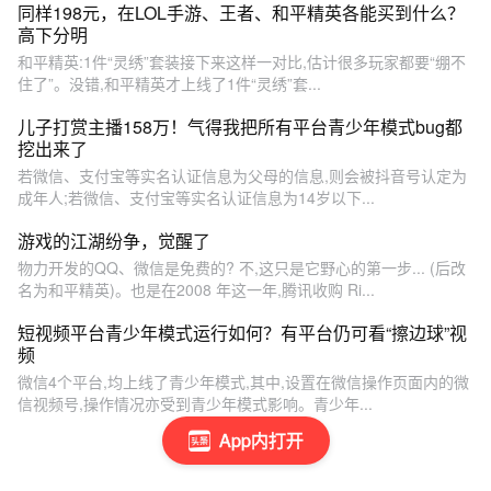
同样198元，在LOL手游、王者、和平精英各能买到什么？
高下分明
和平精英:1件“灵绣”套装接下来这样一对比,估计很多玩家都要“绷不
住了”。没错,和平精英才上线了1件“灵绣”套...
儿子打赏主播158万！气得我把所有平台青少年模式bug都
挖出来了
若微信、支付宝等实名认证信息为父母的信息,则会被抖音号认定为
成年人;若微信、支付宝等实名认证信息为14岁以下...
游戏的江湖纷争，觉醒了
物力开发的QQ、微信是免费的? 不,这只是它野心的第一步... (后改
名为和平精英)。也是在2008 年这一年,腾讯收购 Ri...
短视频平台青少年模式运行如何？有平台仍可看“擦边球”视
频
微信4个平台,均上线了青少年模式,其中,设置在微信操作页面内的微
信视频号,操作情况亦受到青少年模式影响。青少年...
App内打开