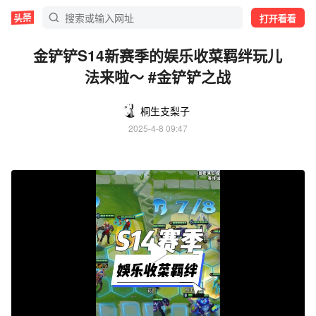
打开看看
金铲铲S14新赛季的娱乐收菜羁绊玩儿
法来啦～ #金铲铲之战
桐生支梨子
2025-4-8 09:47