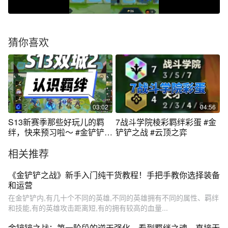
猜你喜欢
03:02
04:56
S13新赛季那些好玩儿的羁
7战斗学院棱彩羁绊彩蛋 #金
绊，快来预习啦～ #金铲铲之
铲铲之战 #云顶之弈
战
相关推荐
《金铲铲之战》新手入门纯干货教程！手把手教你选择装备
和运营
在金铲铲内,有几十个不同的英雄,不同的英雄拥有不同的属性、羁绊
和技能,有的英雄攻击距离短,有的拥有较高的血量...
金铲铲之战：第一阶段的逆天强化，看到羁绊之魂，直接无