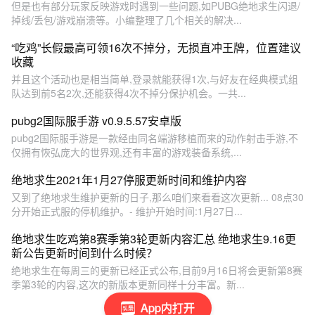
但是也有部分玩家反映游戏时遇到一些问题,如PUBG绝地求生闪退/
掉线/丢包/游戏崩溃等。小编整理了几个相关的解决...
“吃鸡”长假最高可领16次不掉分，无损直冲王牌，位置建议
收藏
并且这个活动也是相当简单,登录就能获得1次,与好友在经典模式组
队达到前5名2次,还能获得4次不掉分保护机会。一共...
pubg2国际服手游 v0.9.5.57安卓版
pubg2国际服手游是一款经由同名端游移植而来的动作射击手游,不
仅拥有恢弘庞大的世界观,还有丰富的游戏装备系统,...
绝地求生2021年1月27停服更新时间和维护内容
又到了绝地求生维护更新的日子,那么咱们来看看这次更新... 08点30
分开始正式服的停机维护。- 维护开始时间:1月27日...
绝地求生吃鸡第8赛季第3轮更新内容汇总 绝地求生9.16更
新公告更新时间到什么时候？
绝地求生在每周三的更新已经正式公布,目前9月16日将会更新第8赛
季第3轮的内容,这次的新版本更新同样十分丰富。新...
App内打开