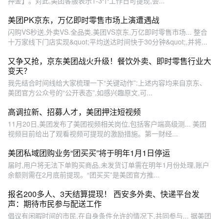
押金】。对此,美团客服表示1-3个工作日可提现,会...
美团PK京东，万亿即时零售市场上演遭遇战
闪购VS秒送,外卖VS.全品类,美团VS京东,万亿即时零售市场... 整合
十万家线下门店实现&quot;平均送达时间快于30分钟&quot;,并将...
又争又抢，京东美团战火升级！餐饮外卖、即时零售行业大
变天？
我先结合时间线给大家梳理一下“关键动作”:上述内容均来自京东、
美团官方公众号的“公开表态”,如感兴趣原文,可...
高调拉新、招募人才，美团押注短视频
11月20日,美团发布了美团视频相关岗位,包括客户端高级测... 美团
视频目前给出了观看视频可提现的激励措施。第一财经...
美团私域团购业务“团买买”将于明年1月1日停运
届时,用户将无法下单购买商品,未发货订单需在明年1月份处理,账户
余额则需在2月底前提现。“团买买”是美团官方推...
报名200多人、3天结算提现！ 西安多外卖、快递平台发
声：期待市民参与配送工作
倡议有闲暇时间的市民,在自身条件允许的情况下,共同参与... 据美团