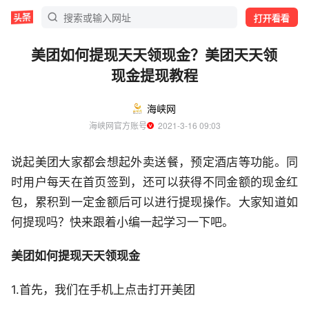
打开看看
美团如何提现天天领现金？美团天天领
现金提现教程
海峡网
海峡网官方账号
  2021-3-16 09:03
说起美团大家都会想起外卖送餐，预定酒店等功能。同
时用户每天在首页签到，还可以获得不同金额的现金红
包，累积到一定金额后可以进行提现操作。大家知道如
何提现吗？快来跟着小编一起学习一下吧。
美团如何提现天天领现金
1.首先，我们在手机上点击打开美团