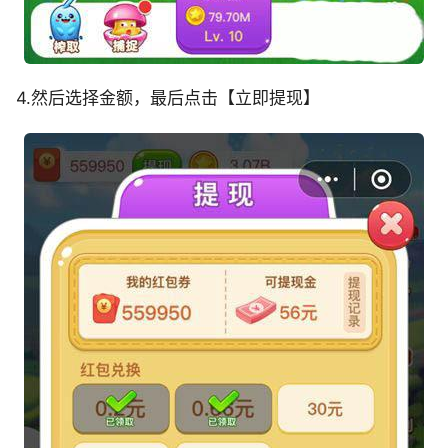
4.然后选择金额，最后点击【立即提现】