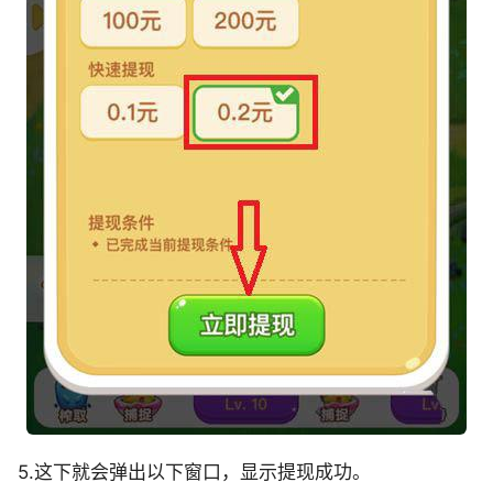
5.这下就会弹出以下窗口，显示提现成功。