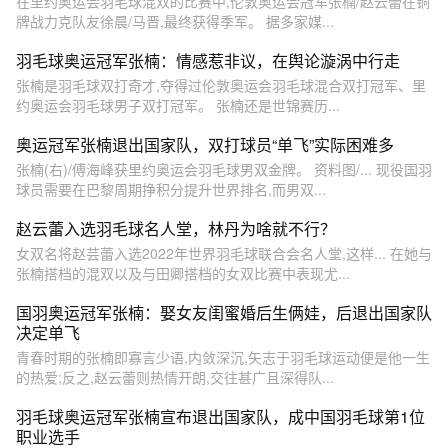
在里约奥运会羽毛球混双的比赛中,伦敦奥运会冠军张楠/赵云蕾在铜
牌战力克队友徐晨/马晋,最终获得季军。 据多家媒...
羽毛球奥运冠军张楠：情感惹非议，在舆论漩涡中行走
张楠是羽毛球双打奇才,夺得过伦敦奥运会羽毛球混合双打冠军、里
约奥运会羽毛球男子双打冠军。 张楠还是世锦赛历...
奥运冠军张楠退出国家队，双打球员“单飞”实际困难多
张楠(右)/傅海峰获里约奥运会羽毛球男双金牌。 资料图/... 现役国羽
球员需要在巴黎周期挣积分提升世界排名,而男双...
赵云蕾入选羽毛球名人堂，林丹为啥就不行？
女双名将赵芸蕾入选2022年世界羽毛球联合会名人堂,这样... 在她与
张楠搭档的混双以及与田卿搭档的女双比赛中表现尤...
国羽奥运冠军张楠：娶女友闺蜜婚后生俩娃，后退出国家队
决定单飞
青春时期的张楠即寡言少语,内敛深沉,矢志于羽毛球运动便是他一生
的热爱;反之,赵云蕾则热情开朗,交往甚广且深得队...
羽毛球奥运冠军张楠宣布退出国家队，成中国羽毛球第1位
职业选手