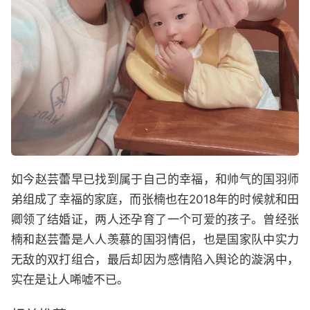
如今赵芸蕾早已找到属于自己的幸福，和帅气的国羽师
弟组成了幸福的家庭，而张楠也在2018年的时候就和田
卿领了结婚证，两人还孕育了一个可爱的孩子。曾经张
楠和赵芸蕾是人人羡慕的国羽情侣，也是国家队中实力
无敌的双打组合，最后却因为感情陷入舆论的漩涡中，
实在是让人唏嘘不已。