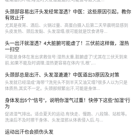
头颈部容易出汗头发经常湿透？中医：这些原因引起，教你
有效止汗
尤其是夜宵、酒后、火锅过量、高蛋白摄入后第二天早晨明显感到
头皮发热、颈后发黏、头发湿塌,很可能就是饮食诱导...
头一出汗就湿透？4大脏腑可能虚了！三伏前这样做，湿热
一扫空
可能是身体在发出求救信号:湿热太重,脏腑虚了!尤其在三伏天到来
前,如果不能及时调理,湿热更容易在体内“扎根”,...
头颈部总是出汗、头发湿漉漉？中医道出3原因及对策
头发就已经湿成“海带”?洗完头不到半天又油又塌?很多人以为只是
体质热,其实不一定。头颈部频繁出汗,可能是身体...
身体发出5个“信号”，说明你湿气过重！快停下这些“加湿”行
为
促进湿气排出。适合夏天的运动,有快走、慢跑、八段锦、站桩等。
洗澡后不及时擦干身体、头发湿邪从体表侵入后,与...
运动出汗也会损伤头发