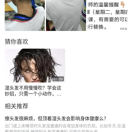
猜你喜欢
01:39
湿头发不用慢慢吹？学会这
妙招，只需一个小动作，头
发立马变干爽
相关推荐
擦头发很麻烦，但顶着湿头发会影响身体健康么？
出门或上床睡觉时头发湿漉漉的会增加身体的负担。比如冬天,在温
暖潮湿的环境,睡觉时头发湿漉漉的,可能会导致头皮...