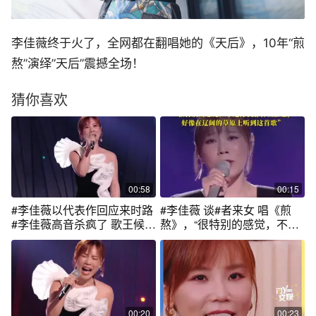
李佳薇终于火了，全网都在翻唱她的《天后》，10年“煎
熬”演绎”天后”震撼全场！
猜你喜欢
00:58
00:15
#李佳薇以代表作回应来时路
#李佳薇 谈#者来女 唱《煎
#李佳薇高音杀疯了 歌王候选
熬》，“很特别的感觉，不是
人#李佳薇 《天堂·煎熬》将
像我那种宣泄感，好像在辽
《像天堂的悬崖》《煎熬》
阔的草原上听到这首歌”#天
完美融合，精准拿捏歌曲中
后 #神级现场 #歌手
的矛盾张力，让每个音符都
浸透着极致的情感浓度。从
细腻气声的隐忍，到炸裂高
00:20
00:23