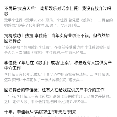
不再是“卖房天后”！南都娱乐对话李佳薇：我没有放弃过唱
歌
歌手李佳薇《歌手2025》现场。李佳薇,曾凭借《煎熬》一... 舞台的
她感慨:“我等了10年的‘胜’,如愿了。”7月8日晚...
揭榜成功上热搜 李佳薇：当年卖房业绩还不错，但依然想
回归舞台
“我还是那个想唱歌的李佳薇”。在赛前接受采访时,李佳薇曾被问到
是否会再次演唱《煎熬》,李佳薇称,十年前已经唱...
李佳薇10年后在《歌手》成功“上桌”，称最近有人提供房产
中介工作
李佳薇直言10年后成功“上桌”,“心中的遗憾有被填补。... 李佳薇说,
这次参赛比十年前多了一份从容和沉淀,“这次真...
回归舞台的李佳薇：还有人在给我提供房产中介的工作
十年前,李佳薇以一首《煎熬》踢馆《我是歌手3》,以1票之差惜败。
之后,她进入歌手事业低谷期,创过业,也隐姓埋名做...
十年，李佳薇从“卖房求生”到“天后”归来