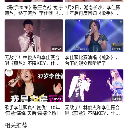
音的爆发，层层递进唱出对
《歌手2025》歌王之战 “始于
7月3日，湖南长沙，李佳薇
救赎的渴望与现实的挣扎。#
煎熬，终于煎熬” 李佳薇 《天
十年后再度回归《歌手》，
歌手2025
堂·煎熬》涅槃归来 “岁月都无
想带来与《煎熬》不一样的
法剥夺的实力”#神级现场 #李
感觉。#歌手2025 #李佳薇
佳薇 #李佳薇煎熬 #歌手
2025 #歌手2025总决赛
03:52
05:26
无敌了！林俊杰和李佳薇合
李佳薇比赛演唱《煎熬》，
唱《煎熬》不降KEY，什么
台下的观众都听醉了
水平？
10:29
04:20
歌手李佳薇真神复仇：10年
无敌了！林俊杰和李佳薇合
“煎熬”演绎”天后”震撼全场！
唱《煎熬》不降KEY，什么
水平？
相关推荐