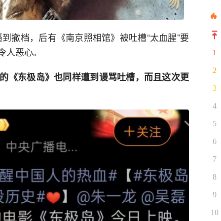
被逼到撤档，后有《南京照相馆》被吐槽“太血腥”要
令人恶心。
1
2
的《东极岛》也同样遭到谩骂吐槽，而且这次更
3
4
5
6
7
8
9
10