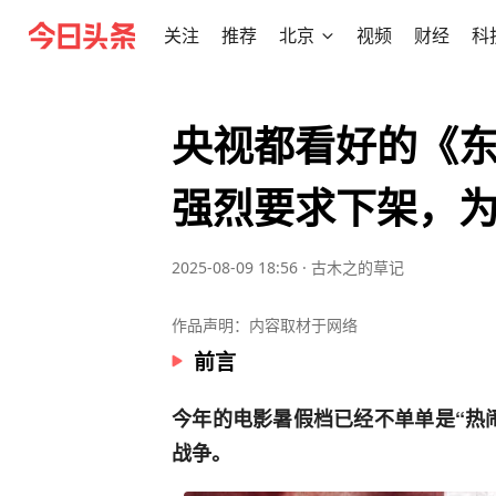
关注
推荐
北京
视频
财经
科
央视都看好的《
强烈要求下架，
2025-08-09 18:56
·
古木之的草记
作品声明：内容取材于网络
前言
今年的电影暑假档已经不单单是“热
战争。