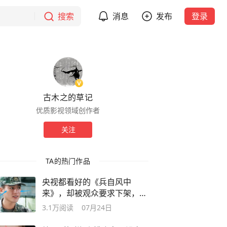
搜索
消息
发布
登录
古木之的草记
优质影视领域创作者
关注
TA的热门作品
央视都看好的《兵自风中
来》，却被观众要求下架，理
由无法反驳!
3.1万
阅读
07月24日