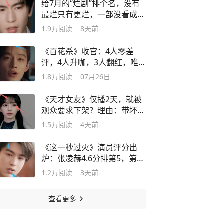
给7月的“烂剧”排个名，没有
最烂只有更烂，一部没看成功
避雷！
1.9万
阅读
8天前
《百花杀》收官：4人零差
评，4人升咖，3人翻红，唯独
他被骂惨！
1.8万
阅读
07月26日
《天才女友》仅播2天，就被
观众要求下架？理由：带坏学
校风气！
1.5万
阅读
4天前
《这一秒过火》演员评分出
炉：张凌赫4.6分排第5，第1
实至名归！
1.2万
阅读
3天前
查看更多