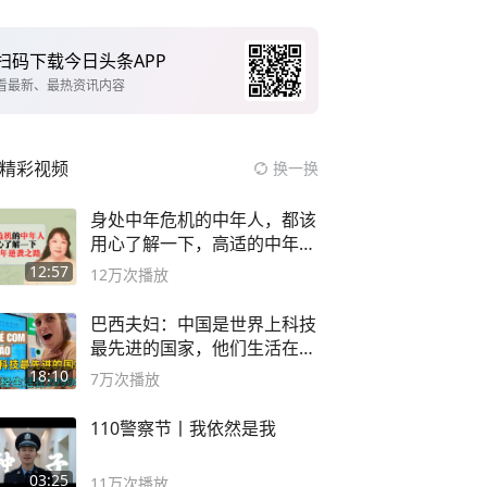
扫码下载今日头条APP
看最新、最热资讯内容
精彩视频
换一换
身处中年危机的中年人，都该
用心了解一下，高适的中年逆
袭之路
12:57
12万
次播放
巴西夫妇：中国是世界上科技
最先进的国家，他们生活在
2999年
18:10
7万
次播放
110警察节丨我依然是我
03:25
11万
次播放