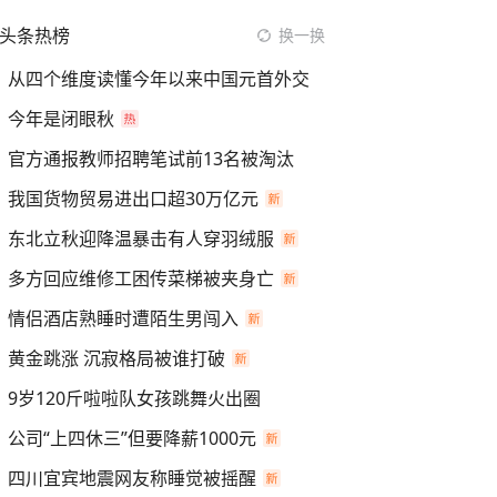
头条热榜
换一换
从四个维度读懂今年以来中国元首外交
今年是闭眼秋
官方通报教师招聘笔试前13名被淘汰
我国货物贸易进出口超30万亿元
东北立秋迎降温暴击有人穿羽绒服
多方回应维修工困传菜梯被夹身亡
情侣酒店熟睡时遭陌生男闯入
黄金跳涨 沉寂格局被谁打破
9岁120斤啦啦队女孩跳舞火出圈
公司“上四休三”但要降薪1000元
四川宜宾地震网友称睡觉被摇醒