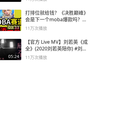
打排位就给钱？《决胜巅峰》
会是下一个moba爆款吗？#
决胜巅峰
03:33
11万
次播放
【官方 Live MV】刘若英《成
全》(2020刘若英陪你) #刘若
英 #成全
05:24
11万
次播放