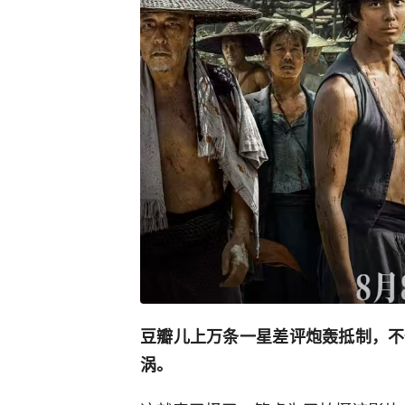
豆瓣儿上万条一星差评炮轰抵制，不
涡。