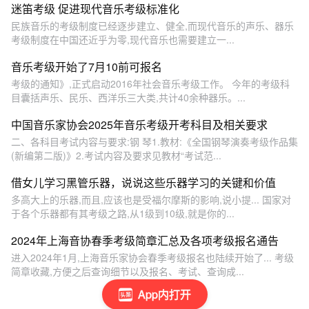
迷笛考级 促进现代音乐考级标准化
民族音乐的考级制度已经逐步建立、健全,而现代音乐的声乐、器乐
考级制度在中国还近乎为零,现代音乐也需要建立一...
音乐考级开始了7月10前可报名
考级的通知》,正式启动2016年社会音乐考级工作。 今年的考级科
目囊括声乐、民乐、西洋乐三大类,共计40余种器乐。...
中国音乐家协会2025年音乐考级开考科目及相关要求
二、各科目考试内容与要求:钢 琴1.教材:《全国钢琴演奏考级作品集
(新编第二版)》2.考试内容及要求见教材“考试范...
借女儿学习黑管乐器，说说这些乐器学习的关键和价值
多高大上的乐器,而且,应该也是受福尔摩斯的影响,说小提... 国家对
于各个乐器都有其考级之路,从1级到10级,就是你的...
2024年上海音协春季考级简章汇总及各项考级报名通告
进入2024年1月,上海音乐家协会春季考级报名也陆续开始了... 考级
简章收藏,方便之后查询细节以及报名、考试、查询成...
App内打开