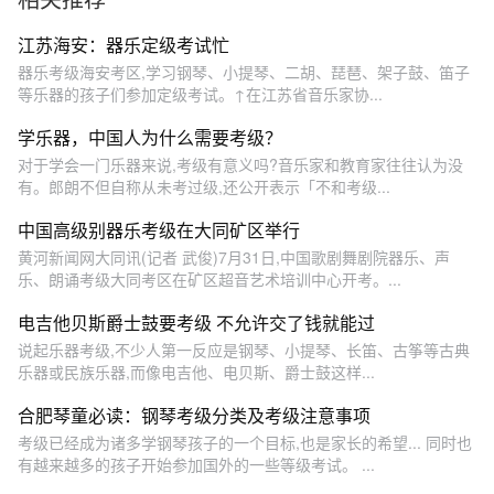
江苏海安：器乐定级考试忙
器乐考级海安考区,学习钢琴、小提琴、二胡、琵琶、架子鼓、笛子
等乐器的孩子们参加定级考试。↑在江苏省音乐家协...
学乐器，中国人为什么需要考级？
对于学会一门乐器来说,考级有意义吗?音乐家和教育家往往认为没
有。郎朗不但自称从未考过级,还公开表示「不和考级...
中国高级别器乐考级在大同矿区举行
黄河新闻网大同讯(记者 武俊)7月31日,中国歌剧舞剧院器乐、声
乐、朗诵考级大同考区在矿区超音艺术培训中心开考。...
电吉他贝斯爵士鼓要考级 不允许交了钱就能过
说起乐器考级,不少人第一反应是钢琴、小提琴、长笛、古筝等古典
乐器或民族乐器,而像电吉他、电贝斯、爵士鼓这样...
合肥琴童必读：钢琴考级分类及考级注意事项
考级已经成为诸多学钢琴孩子的一个目标,也是家长的希望... 同时也
有越来越多的孩子开始参加国外的一些等级考试。 ...