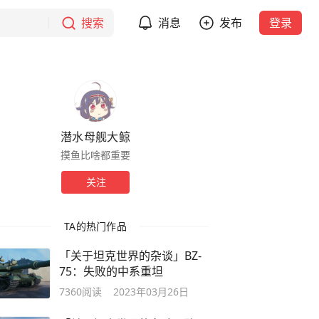
搜索
消息
发布
登录
潜水母舰大鲸
摸鱼比啥都重要
关注
TA的热门作品
「关于坦克世界的杂谈」BZ-
75：失败的中系重坦
7360
阅读
2023年03月26日