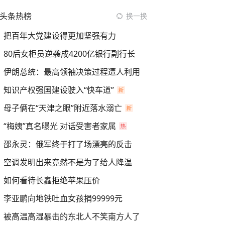
头条热榜
换一换
把百年大党建设得更加坚强有力
80后女柜员逆袭成4200亿银行副行长
伊朗总统：最高领袖决策过程遭人利用
知识产权强国建设驶入“快车道”
母子俩在“天津之眼”附近落水溺亡
“梅姨”真名曝光 对话受害者家属
邵永灵：俄军终于打了场漂亮的反击
空调发明出来竟然不是为了给人降温
如何看待长鑫拒绝苹果压价
李亚鹏向地铁吐血女孩捐99999元
被高温高湿暴击的东北人不笑南方人了