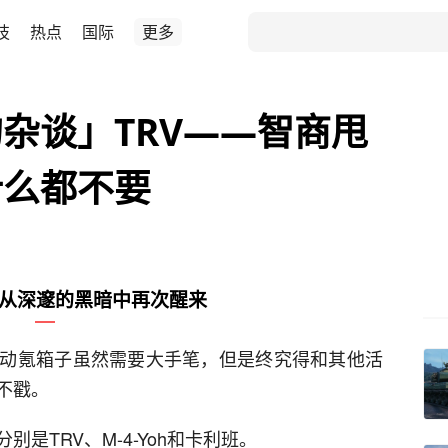
技
热点
国际
更多
杂谈」TRV——智商甩
什么都不要
从深邃的黑暗中再次醒来
动氪箱子虽然需要大手笔，但是终究得和其他活
不戳。
是TRV、M-4-Yoh和卡利班。