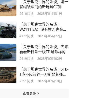
「关于坦克世界的杂谈」聊一
聊组装车间的新玩具CC狮
5610
阅读
2023年01月31日
「关于坦克世界的杂谈」
WZ111 5A：没有挨刀也会退
环境？
4122
阅读
2023年05月22日
「关于坦克世界的杂谈」先来
看看新日系十级TD是咋样的
2419
阅读
2023年05月02日
「关于坦克世界的杂谈」STB-
1应不应该锉一刀削弱其强
度？
2351
阅读
2022年07月10日
查看更多