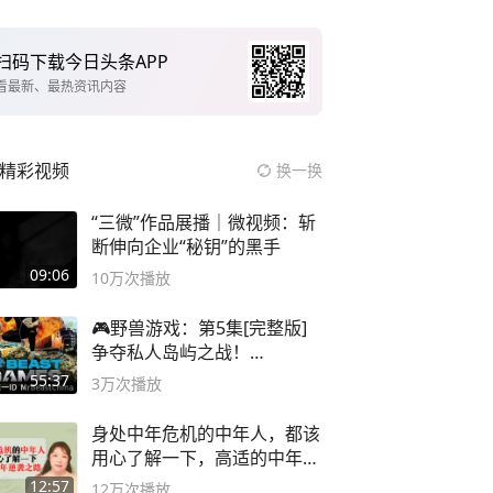
扫码下载今日头条APP
看最新、最热资讯内容
精彩视频
换一换
“三微”作品展播｜微视频：斩
断伸向企业“秘钥”的黑手
09:06
10万
次播放
🎮野兽游戏：第5集[完整版]
争夺私人岛屿之战！
#MrBeastChina
55:37
3万
次播放
身处中年危机的中年人，都该
用心了解一下，高适的中年逆
袭之路
12:57
12万
次播放