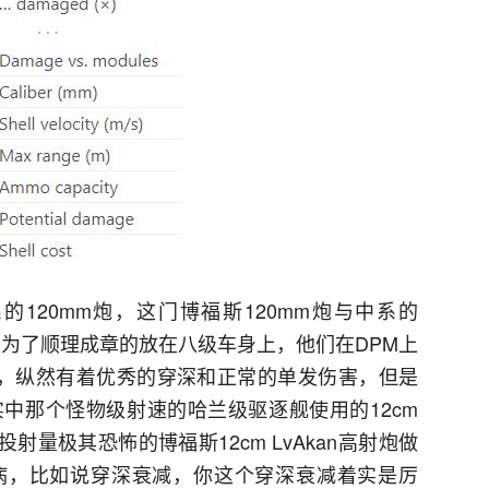
120mm炮，这门博福斯120mm炮与中系的
，为了顺理成章的放在八级车身上，他们在DPM上
甚，纵然有着优秀的穿深和正常的单发伤害，但是
中那个怪物级射速的哈兰级驱逐舰使用的12cm
射量极其恐怖的博福斯12cm LvAkan高射炮做
病，比如说穿深衰减，你这个穿深衰减着实是厉