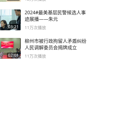
2024#最美基层民警候选人事
迹展播——朱元
03:21
11万
次播放
柳州市被行政拘留人矛盾纠纷
人民调解委员会揭牌成立
02:01
11万
次播放