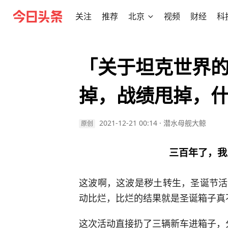
关注
推荐
北京
视频
财经
科
「关于坦克世界的
掉，战绩甩掉，
2021-12-21 00:14
·
潜水母舰大鲸
原创
三百年了，我
这波啊，这波是秽土转生，圣诞节活
动比烂，比烂的结果就是圣诞箱子真
这次活动直接扔了三辆新车进箱子，分别