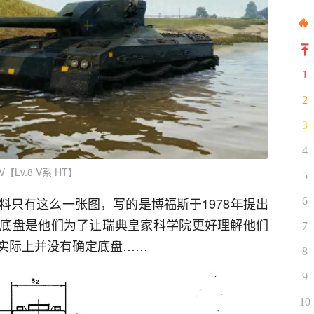
1
2
3
4
V【Lv.8 V系 HT】
5
料只有这么一张图，写的是博福斯于1978年提出
6
底盘是他们为了让瑞典皇家科学院更好理解他们
7
实际上并没有确定底盘……
8
9
10