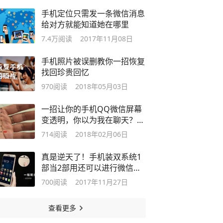
手机定位只需发一条微信消息
给对方就能知道她在哪里
7.4万
阅读
2017年11月08日
手机照片被误删教你一招恢复
找回珍贵回忆
970
阅读
2018年05月03日
一招让你的手机QQ微信屏幕
变透明，你以为我在聊天？其
实……
714
阅读
2018年02月06日
真是逆天了！手机装双系统1
部当2部用还可以进行微信伪
装
700
阅读
2017年11月27日
查看更多