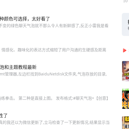
10
8种颜色可选择，太好看了
不变的绿色聊天气泡就不那么令人有新鲜感了,反正小雷我是看
、情感化、趣味化的表达方式缩短了用户沟通的生硬感及距离
气泡和主题教程最新
理器,左边栏找到BaiduNetdisk文件夹,气泡存放的目录,
场练拳击。 第二种是直接上图。 发布格式:#聊天气泡+【创意】
性了
真的我还以为微信更新了,立马检查了一下更新情况,结果显示当