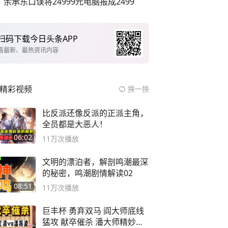
余承东口误将24999元电脑报成2499
扫码下载今日头条APP
看最新、最热资讯内容
精彩视频
换一换
比反派还像反派的正派主角，
全员都是大恶人！
06:02
11万
次播放
文明的漂泊者，解剖鸣潮最深
的秘密，鸣潮剧情解读02
08:51
11万
次播放
巨丰杯 勇弃双马 阎大师底线
猛攻 献卒催杀 潘大师精妙入