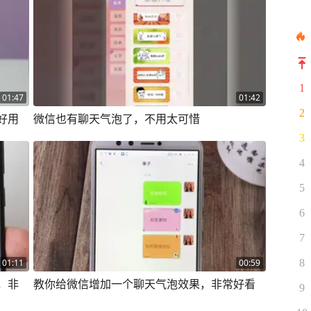
1
01:47
01:42
2
好用
微信也有聊天气泡了，不用太可惜
3
4
5
6
7
8
01:11
00:59
，非
教你给微信增加一个聊天气泡效果，非常好看
9