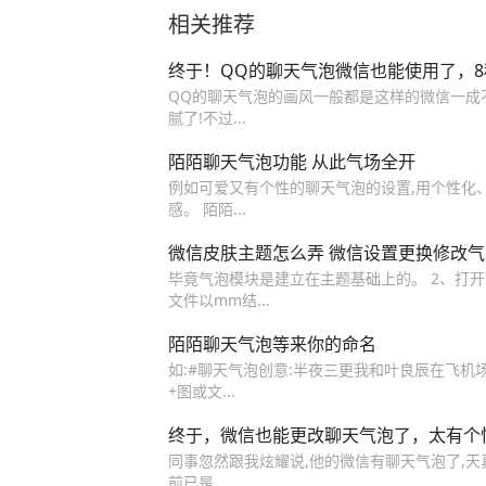
相关推荐
终于！QQ的聊天气泡微信也能使用了，
QQ的聊天气泡的画风一般都是这样的微信一成
腻了!不过...
陌陌聊天气泡功能 从此气场全开
例如可爱又有个性的聊天气泡的设置,用个性化
感。 陌陌...
微信皮肤主题怎么弄 微信设置更换修改
毕竟气泡模块是建立在主题基础上的。 2、打开mt管
文件以mm结...
陌陌聊天气泡等来你的命名
如:#聊天气泡创意:半夜三更我和叶良辰在飞机
+图或文...
终于，微信也能更改聊天气泡了，太有个
同事忽然跟我炫耀说,他的微信有聊天气泡了,天
前已是...