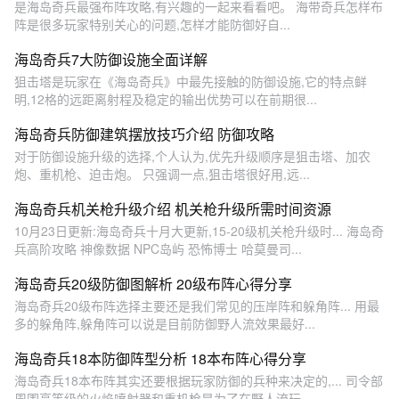
是海岛奇兵最强布阵攻略,有兴趣的一起来看看吧。 海带奇兵怎样布
阵是很多玩家特别关心的问题,怎样才能防御好自...
海岛奇兵7大防御设施全面详解
狙击塔是玩家在《海岛奇兵》中最先接触的防御设施,它的特点鲜
明,12格的远距离射程及稳定的输出优势可以在前期很...
海岛奇兵防御建筑摆放技巧介绍 防御攻略
对于防御设施升级的选择,个人认为,优先升级顺序是狙击塔、加农
炮、重机枪、迫击炮。 只强调一点,狙击塔很好用,远...
海岛奇兵机关枪升级介绍 机关枪升级所需时间资源
10月23日更新:海岛奇兵十月大更新,15-20级机关枪升级时... 海岛奇
兵高阶攻略 神像数据 NPC岛屿 恐怖博士 哈莫曼司...
海岛奇兵20级防御图解析 20级布阵心得分享
海岛奇兵20级布阵选择主要还是我们常见的压岸阵和躲角阵... 用最
多的躲角阵,躲角阵可以说是目前防御野人流效果最好...
海岛奇兵18本防御阵型分析 18本布阵心得分享
海岛奇兵18本布阵其实还要根据玩家防御的兵种来决定的,... 司令部
周围高等级的火焰喷射器和重机枪是为了在野人流玩...