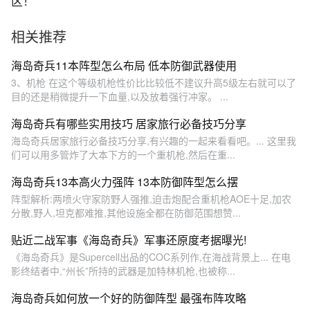
区！
相关推荐
海岛奇兵11本阵型怎么布局 低本防御武器使用
3、机枪 在这个等级机枪性价比比较低不建议升高5级左右就可以了
目的还是稍微提升一下血量,以及放着强行冲家。 ...
海岛奇兵有哪些实用技巧 居家旅行必备技巧分享
海岛奇兵居家旅行必备技巧分享,有兴趣的一起来看看吧。... 这里我
们可以用多管炸了大本下方的一个重机枪,然后在重...
海岛奇兵13本高火力强阵 13本防御阵型怎么摆
阵型解析:两喷火守家防野人强推,迫击炮配合重机枪AOE十足,加农
分散,野人,坦克都难推,其他设施全都在防御范围想赞...
贴近二战军事《海岛奇兵》军事还原度考据曝光!
《海岛奇兵》是Supercell出品的COC系列作,在海战背景上... 在电
影终结者中,“州长”所持的武器是加特林机枪,也被称...
海岛奇兵如何放一个好的防御阵型 最强布阵攻略